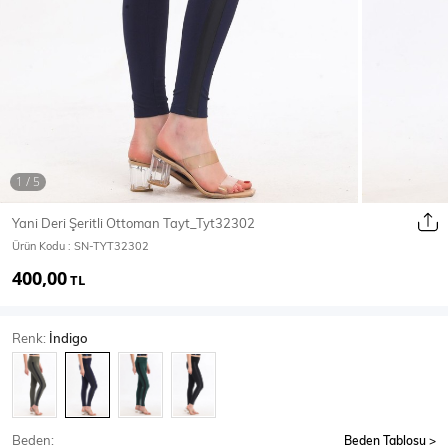
Ceket
Mont & Kaban
Yağmurluk
T-SHİRT & BLUZ
Yani Deri Şeritli Ottoman Tayt_Tyt32302
Ürün Kodu :
SN-TYT32302
T-Shirt
Bluz
400,00
TL
BODY
Renk:
İndigo
Body
Atlet
Crop & Büstiyer
Beden:
Beden Tablosu