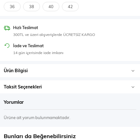
SPOR GİYİM
36
38
40
42
Hızlı Teslimat
300TL ve üzeri alışverişlerde ÜCRETSİZ KARGO
Eşofman Üstü
Sweatshirt
İade ve Teslimat
14 gün içerisinde iade imkanı
Ürün Bilgisi
Taksit Seçenekleri
Yorumlar
Ürüne ait yorum bulunmamaktadır.
Bunları da Beğenebilirsiniz