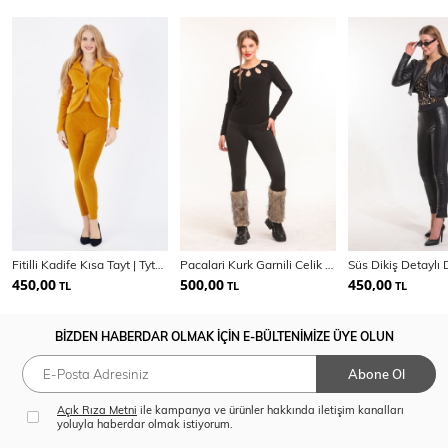
Fitilli Kadife Kısa Tayt | Tyt32433
Pacalari Kurk Garnili Celik Tayt | Tyt13789
450,00
500,00
450,00
TL
TL
TL
BİZDEN HABERDAR OLMAK İÇİN E-BÜLTENİMİZE ÜYE OLUN
Abone Ol
Açık Rıza Metni
ile kampanya ve ürünler hakkında iletişim kanalları
yoluyla haberdar olmak istiyorum.