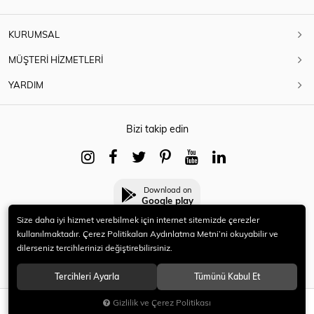
KURUMSAL
MÜŞTERİ HİZMETLERİ
YARDIM
Bizi takip edin
Download on
Google play
Size daha iyi hizmet verebilmek için internet sitemizde çerezler
kullanılmaktadır. Çerez Politikaları Aydınlatma Metni’ni okuyabilir ve
dilerseniz tercihlerinizi değiştirebilirsiniz.
© 2021 HERYENİ. Tüm hakları saklıdır.
Tercihleri Ayarla
Tümünü Kabul Et
Gizlilik ve Çerez Politikası
SEPETE EKLE