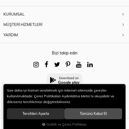
KURUMSAL
MÜŞTERİ HİZMETLERİ
YARDIM
Bizi takip edin
Download on
Google play
Size daha iyi hizmet verebilmek için internet sitemizde çerezler
kullanılmaktadır. Çerez Politikaları Aydınlatma Metni’ni okuyabilir ve
dilerseniz tercihlerinizi değiştirebilirsiniz.
© 2021 HERYENİ. Tüm hakları saklıdır.
Tercihleri Ayarla
Tümünü Kabul Et
Gizlilik ve Çerez Politikası
SEPETE EKLE