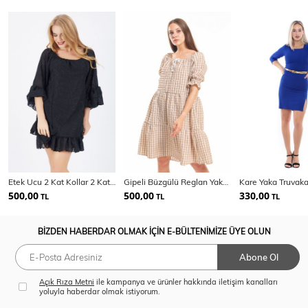
Etek Ucu 2 Kat Kollar 2 Kat Astarli Şifon Elbise
Gipeli Büzgülü Reglan Yaka Gofre Elbise | Elb33651
500,00
500,00
330,00
TL
TL
TL
BİZDEN HABERDAR OLMAK İÇİN E-BÜLTENİMİZE ÜYE OLUN
Abone Ol
Açık Rıza Metni
ile kampanya ve ürünler hakkında iletişim kanalları
yoluyla haberdar olmak istiyorum.