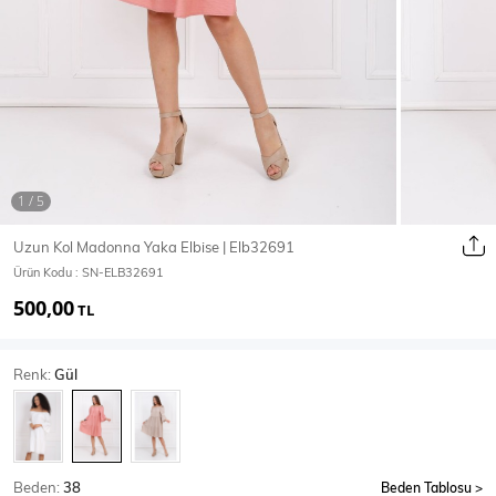
Ceket
Mont & Kaban
Yağmurluk
T-SHİRT & BLUZ
Uzun Kol Madonna Yaka Elbise | Elb32691
Ürün Kodu :
SN-ELB32691
T-Shirt
Bluz
500,00
TL
BODY
Renk:
Gül
Body
Atlet
Crop & Büstiyer
Beden:
38
Beden Tablosu