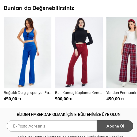
Bunları da Beğenebilirsiniz
Bağcıklı Dalgıç İspanyol Paca Pantolon
Beli Kumaş Kaplama Kemerli İspanyol Paça Süet | Pnt32574
450,00
500,00
450,00
TL
TL
TL
BİZDEN HABERDAR OLMAK İÇİN E-BÜLTENİMİZE ÜYE OLUN
Abone Ol
Açık Rıza Metni
ile kampanya ve ürünler hakkında iletişim kanalları