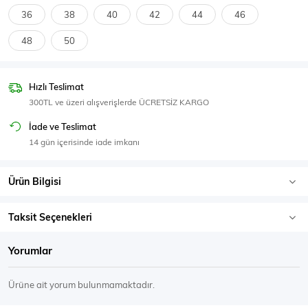
SPOR GİYİM
36
38
40
42
44
46
48
50
Hızlı Teslimat
Eşofman Üstü
Sweatshirt
300TL ve üzeri alışverişlerde ÜCRETSİZ KARGO
İade ve Teslimat
14 gün içerisinde iade imkanı
Ürün Bilgisi
Taksit Seçenekleri
Yorumlar
Ürüne ait yorum bulunmamaktadır.