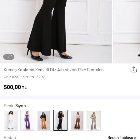
Ceket
Mont & Kaban
Yağmurluk
T-SHİRT & BLUZ
Kumaş Kaplama Kemerli Diz Altı Volanlı Pike Pantolon
Ürün Kodu :
SN-PNT32971
T-Shirt
Bluz
500,00
TL
BODY
Renk:
Siyah
Body
Atlet
Crop & Büstiyer
Beden:
Beden Tablosu