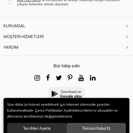
yoluyla haberdar olmak istiyorum.
KURUMSAL
MÜŞTERİ HİZMETLERİ
YARDIM
Bizi takip edin
Download on
Google play
Size daha iyi hizmet verebilmek için internet sitemizde çerezler
kullanılmaktadır. Çerez Politikaları Aydınlatma Metni’ni okuyabilir ve
dilerseniz tercihlerinizi değiştirebilirsiniz.
© 2021 HERYENİ. Tüm hakları saklıdır.
Tercihleri Ayarla
Tümünü Kabul Et