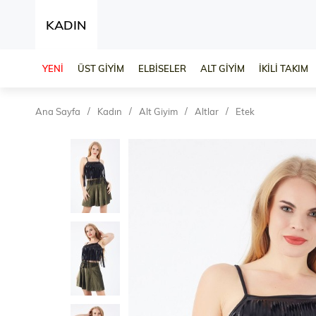
KADIN
YENİ
ÜST GİYİM
ELBİSELER
ALT GİYİM
İKİLİ TAKIM
Ana Sayfa
Kadın
Alt Giyim
Altlar
Etek