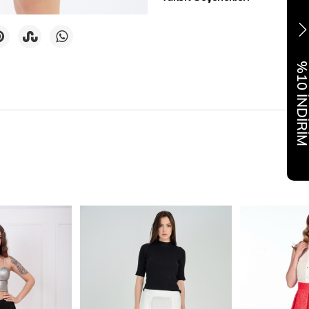
%10 İNDİR