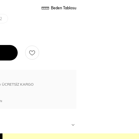
Beden Tablosu
2
erde ÜCRETSİZ KARGO
nı