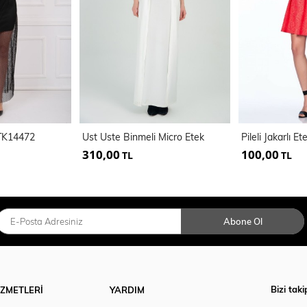
ETK14472
Ust Uste Binmeli Micro Etek
Pileli Jakarlı E
310,00
100,00
TL
TL
Abone Ol
Bizi taki
İZMETLERİ
YARDIM