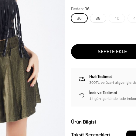
Beden:
36
36
38
40
4
SEPETE EKLE
Hızlı Teslimat
300TL ve üzeri alışverişl
İade ve Teslimat
14 gün içerisinde iade imka
Ürün Bilgisi
Taksit Seçenekleri