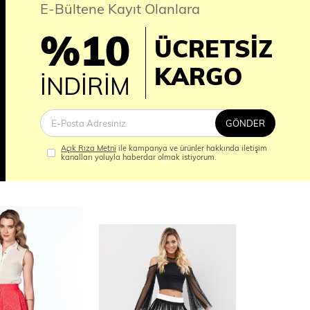
E-Bültene Kayıt Olanlara
%10
ÜCRETSİZ
İM
KARGO
İNDİRİM
GÖNDER
Açık Rıza Metni
ile kampanya ve ürünler hakkında iletişim
kanalları yoluyla haberdar olmak istiyorum.