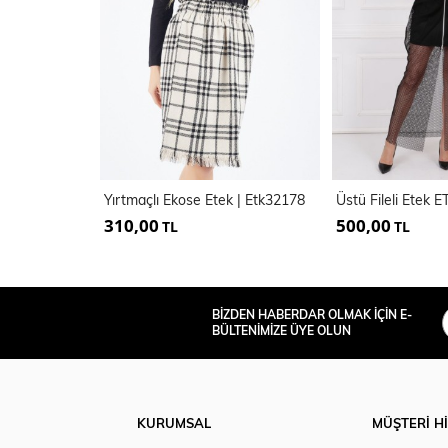
Yırtmaçlı Ekose Etek | Etk32178
Üstü Fileli Etek 
310,00
500,00
TL
TL
BİZDEN HABERDAR OLMAK İÇİN E-
BÜLTENİMİZE ÜYE OLUN
KURUMSAL
MÜŞTERİ H