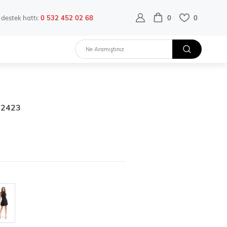
destek hattı:
0 532 452 02 68
0
0
K32423