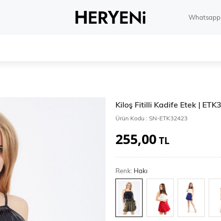
Whatsapp 
Kiloş Fitilli Kadife Etek | ET
Ürün Kodu :
SN-ETK32423
255,00
TL
Renk:
Hakı