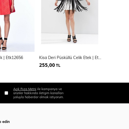
tek | Etk12656
Kisa Deri Püsküllü Celik Etek | Etk14332
255,00
260,00
TL
TL
Açık Rıza Metni
ile kampanya ve
ürünler hakkında iletişim kanalları
yoluyla haberdar olmak istiyorum.
p edin