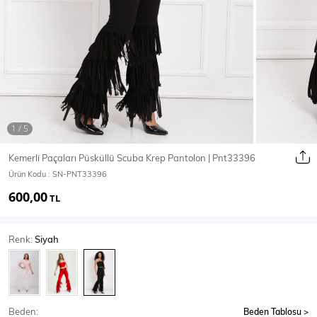
Ceket
Mont & Kaban
Yağmurluk
T-SHİRT & BLUZ
Kemerli Paçaları Püsküllü Scuba Krep Pantolon | Pnt33396
Ürün Kodu :
SN-PNT33396
T-Shirt
Bluz
600,00
TL
BODY
Renk:
Siyah
Body
Atlet
Crop & Büstiyer
Beden:
Beden Tablosu