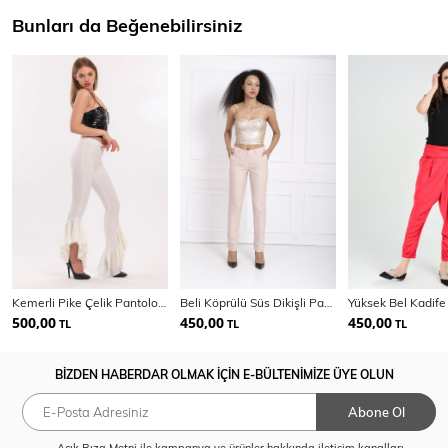
Bunları da Beğenebilirsiniz
Kemerli Pike Çelik Pantolon | Pnt32698
Beli Köprülü Süs Dikişli Pantolon | PNT32689
500,00
450,00
450,00
TL
TL
TL
BİZDEN HABERDAR OLMAK İÇİN E-BÜLTENİMİZE ÜYE OLUN
Abone Ol
Açık Rıza Metni
ile kampanya ve ürünler hakkında iletişim kanalları