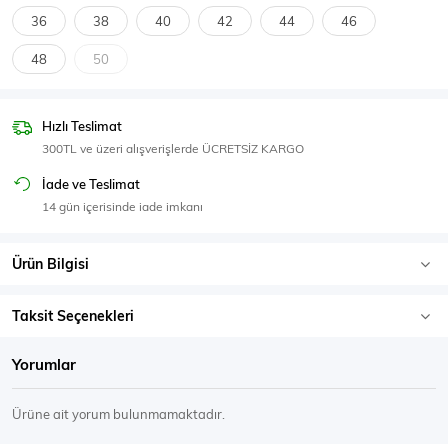
SPOR GİYİM
36
38
40
42
44
46
48
50
Hızlı Teslimat
Eşofman Üstü
Sweatshirt
300TL ve üzeri alışverişlerde ÜCRETSİZ KARGO
İade ve Teslimat
14 gün içerisinde iade imkanı
Ürün Bilgisi
Taksit Seçenekleri
Yorumlar
Ürüne ait yorum bulunmamaktadır.