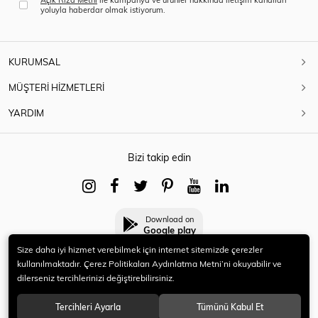
yoluyla haberdar olmak istiyorum.
KURUMSAL
MÜŞTERİ HİZMETLERİ
YARDIM
Bizi takip edin
Download on
Google play
Size daha iyi hizmet verebilmek için internet sitemizde çerezler
kullanılmaktadır. Çerez Politikaları Aydınlatma Metni’ni okuyabilir ve
dilerseniz tercihlerinizi değiştirebilirsiniz.
© 2021 HERYENİ. Tüm hakları saklıdır.
Tercihleri Ayarla
Tümünü Kabul Et