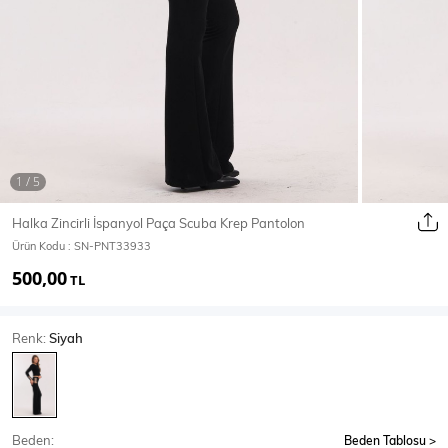
Ceket
Mont & Kaban
Yağmurluk
T-SHİRT & BLUZ
Halka Zincirli İspanyol Paça Scuba Krep Pantolon
Ürün Kodu :
SN-PNT33933
T-Shirt
Bluz
500,00
TL
BODY
Renk:
Siyah
Body
Atlet
Crop & Büstiyer
Beden:
Beden Tablosu