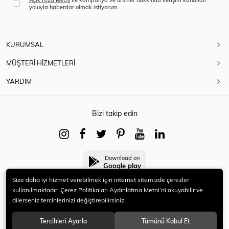
yoluyla haberdar olmak istiyorum.
KURUMSAL
MÜŞTERİ HİZMETLERİ
YARDIM
Bizi takip edin
Download on
Google play
Size daha iyi hizmet verebilmek için internet sitemizde çerezler
kullanılmaktadır. Çerez Politikaları Aydınlatma Metni’ni okuyabilir ve
dilerseniz tercihlerinizi değiştirebilirsiniz.
© 2021 HERYENİ. Tüm hakları saklıdır.
Tercihleri Ayarla
Tümünü Kabul Et