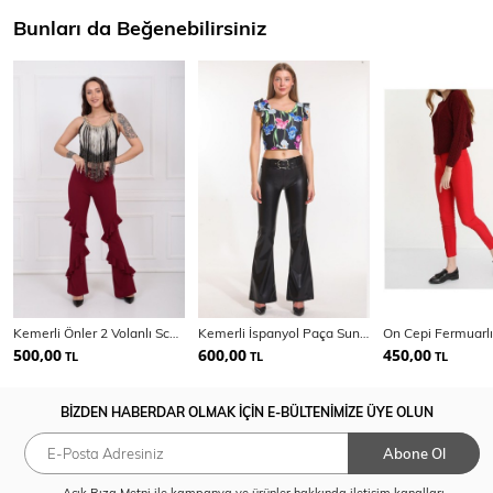
Bunları da Beğenebilirsiniz
Kemerli Önler 2 Volanlı Scuba Krep Pantolon
Kemerli İspanyol Paça Suni Deri Pantolon PNT33313
500,00
600,00
450,00
TL
TL
TL
BİZDEN HABERDAR OLMAK İÇİN E-BÜLTENİMİZE ÜYE OLUN
Abone Ol
Açık Rıza Metni
ile kampanya ve ürünler hakkında iletişim kanalları