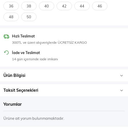
SPOR GİYİM
36
38
40
42
44
46
48
50
Hızlı Teslimat
Eşofman Üstü
Sweatshirt
300TL ve üzeri alışverişlerde ÜCRETSİZ KARGO
İade ve Teslimat
14 gün içerisinde iade imkanı
Ürün Bilgisi
Taksit Seçenekleri
Yorumlar
Ürüne ait yorum bulunmamaktadır.