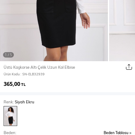
Ceket
Mont & Kaban
Yağmurluk
T-SHİRT & BLUZ
Üstü Kaşkorse Altı Çelik Uzun Kol Elbise
Ürün Kodu :
SN-ELB32939
T-Shirt
Bluz
365,00
TL
BODY
Renk:
Siyah Ekru
Body
Atlet
Crop & Büstiyer
Beden:
Beden Tablosu