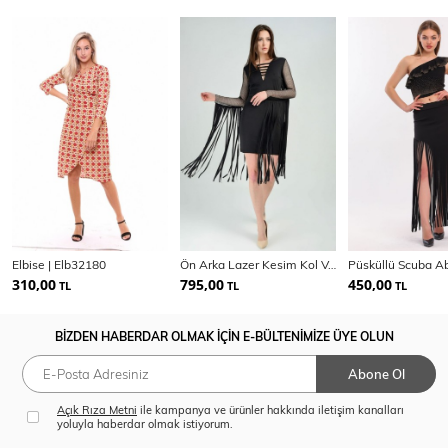
Elbise | Elb32180
Ön Arka Lazer Kesim Kol Ve Arka Püsküllü Dalgıc Abiye Elbise | Elb31368
310,00
795,00
450,00
TL
TL
TL
BİZDEN HABERDAR OLMAK İÇİN E-BÜLTENİMİZE ÜYE OLUN
Abone Ol
Açık Rıza Metni
ile kampanya ve ürünler hakkında iletişim kanalları
yoluyla haberdar olmak istiyorum.