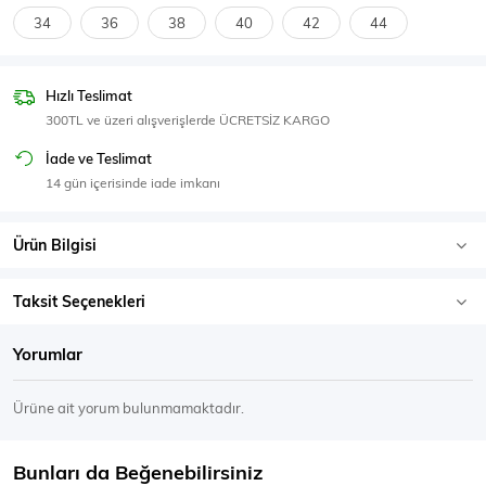
SPOR GİYİM
34
36
38
40
42
44
Hızlı Teslimat
300TL ve üzeri alışverişlerde ÜCRETSİZ KARGO
Eşofman Üstü
Sweatshirt
İade ve Teslimat
14 gün içerisinde iade imkanı
Ürün Bilgisi
Taksit Seçenekleri
Yorumlar
Ürüne ait yorum bulunmamaktadır.
Bunları da Beğenebilirsiniz