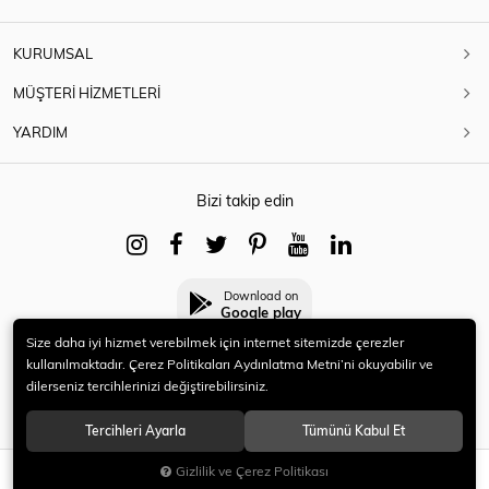
KURUMSAL
MÜŞTERİ HİZMETLERİ
YARDIM
Bizi takip edin
Download on
Google play
Size daha iyi hizmet verebilmek için internet sitemizde çerezler
kullanılmaktadır. Çerez Politikaları Aydınlatma Metni’ni okuyabilir ve
dilerseniz tercihlerinizi değiştirebilirsiniz.
© 2021 HERYENİ. Tüm hakları saklıdır.
Tercihleri Ayarla
Tümünü Kabul Et
Gizlilik ve Çerez Politikası
SEPETE EKLE