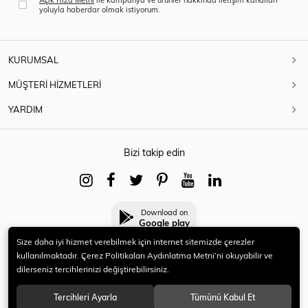
yoluyla haberdar olmak istiyorum.
KURUMSAL
MÜŞTERİ HİZMETLERİ
YARDIM
Bizi takip edin
Download on
Google play
Size daha iyi hizmet verebilmek için internet sitemizde çerezler
kullanılmaktadır. Çerez Politikaları Aydınlatma Metni’ni okuyabilir ve
dilerseniz tercihlerinizi değiştirebilirsiniz.
© 2021 HERYENİ. Tüm hakları saklıdır.
Tercihleri Ayarla
Tümünü Kabul Et