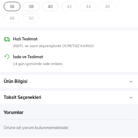
SPOR GİYİM
36
38
40
42
44
46
48
50
Hızlı Teslimat
Eşofman Üstü
Sweatshirt
300TL ve üzeri alışverişlerde ÜCRETSİZ KARGO
İade ve Teslimat
14 gün içerisinde iade imkanı
Ürün Bilgisi
Taksit Seçenekleri
Yorumlar
Ürüne ait yorum bulunmamaktadır.