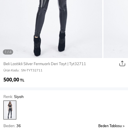
Ceket
Mont & Kaban
Yağmurluk
T-SHİRT & BLUZ
Beli Lastikli Silver Fermuarlı Deri Tayt | Tyt32711
Ürün Kodu :
SN-TYT32711
T-Shirt
Bluz
500,00
TL
BODY
Renk:
Siyah
Body
Atlet
Crop & Büstiyer
Beden:
36
Beden Tablosu