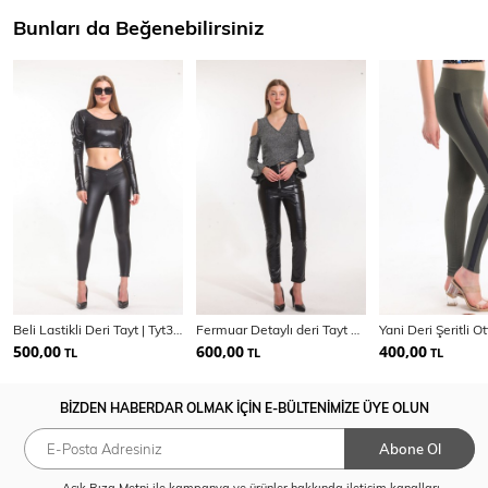
Bunları da Beğenebilirsiniz
Beli Lastikli Deri Tayt | Tyt32008
Fermuar Detaylı deri Tayt PNT33316
500,00
600,00
400,00
TL
TL
TL
BİZDEN HABERDAR OLMAK İÇİN E-BÜLTENİMİZE ÜYE OLUN
Abone Ol
Açık Rıza Metni
ile kampanya ve ürünler hakkında iletişim kanalları