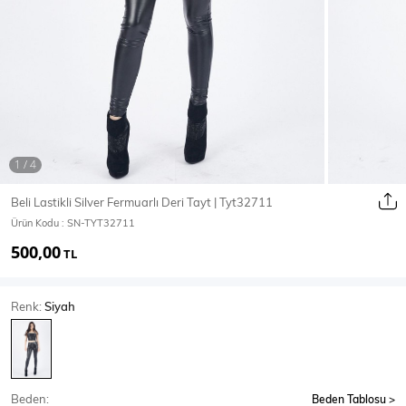
Ceket
Mont & Kaban
Yağmurluk
T-SHİRT & BLUZ
Beli Lastikli Silver Fermuarlı Deri Tayt | Tyt32711
Ürün Kodu :
SN-TYT32711
T-Shirt
Bluz
500,00
TL
BODY
Renk:
Siyah
Body
Atlet
Crop & Büstiyer
Beden:
Beden Tablosu