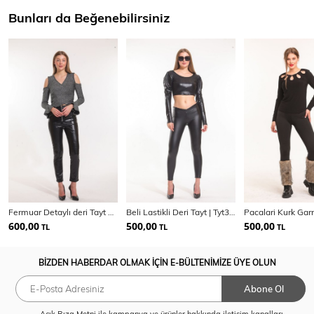
Bunları da Beğenebilirsiniz
Fermuar Detaylı deri Tayt PNT33316
Beli Lastikli Deri Tayt | Tyt32008
600,00
500,00
500,00
TL
TL
TL
BİZDEN HABERDAR OLMAK İÇİN E-BÜLTENİMİZE ÜYE OLUN
Abone Ol
Açık Rıza Metni
ile kampanya ve ürünler hakkında iletişim kanalları