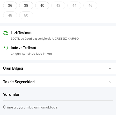
SPOR GİYİM
36
38
40
42
44
46
48
50
Hızlı Teslimat
Eşofman Üstü
Sweatshirt
300TL ve üzeri alışverişlerde ÜCRETSİZ KARGO
İade ve Teslimat
14 gün içerisinde iade imkanı
Ürün Bilgisi
Taksit Seçenekleri
Yorumlar
Ürüne ait yorum bulunmamaktadır.