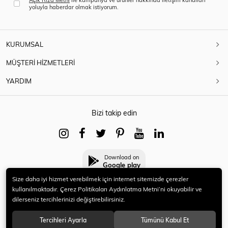
yoluyla haberdar olmak istiyorum.
KURUMSAL
MÜŞTERİ HİZMETLERİ
YARDIM
Bizi takip edin
Download on
Google play
Size daha iyi hizmet verebilmek için internet sitemizde çerezler
kullanılmaktadır. Çerez Politikaları Aydınlatma Metni’ni okuyabilir ve
dilerseniz tercihlerinizi değiştirebilirsiniz.
© 2021 HERYENİ. Tüm hakları saklıdır.
Tercihleri Ayarla
Tümünü Kabul Et