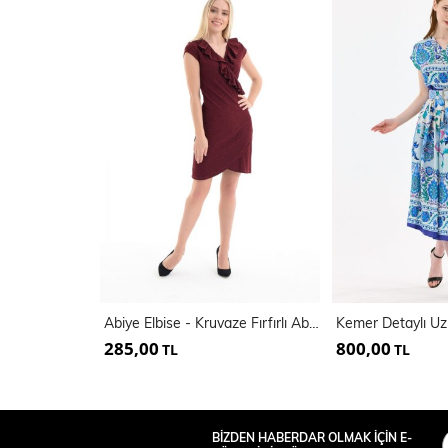
Abiye Elbise - Kruvaze Fırfırlı Abiye Elbise | Elb31420
285,00
800,00
TL
TL
BİZDEN HABERDAR OLMAK İÇİN E-