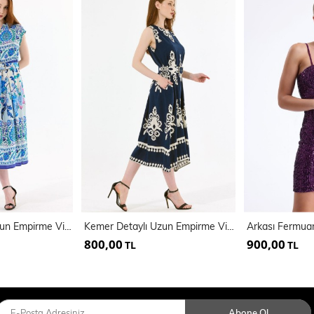
Kemer Detaylı Uzun Empirme Viskon Jile Elbise | Elb35648
Kemer Detaylı Uzun Empirme Viskon Jile Elbise | Elb35653
800,00
900,00
TL
TL
Abone Ol