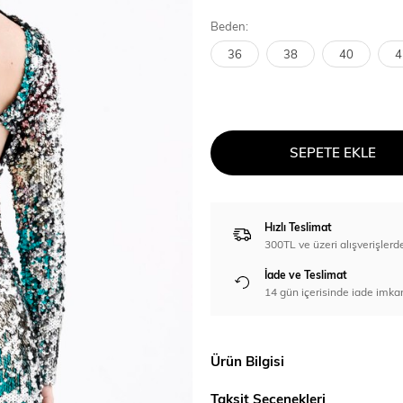
Beden:
36
38
40
4
SEPETE EKLE
Hızlı Teslimat
300TL ve üzeri alışverişl
İade ve Teslimat
14 gün içerisinde iade imka
Ürün Bilgisi
Taksit Seçenekleri