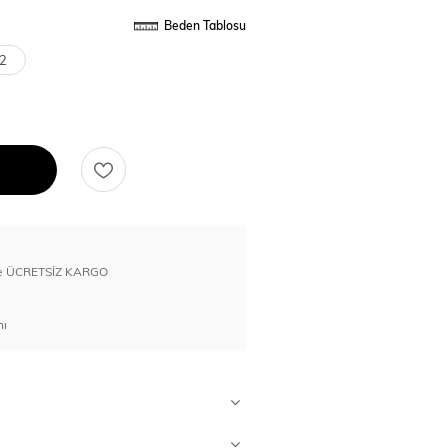
Beden Tablosu
2
erde ÜCRETSİZ KARGO
nı