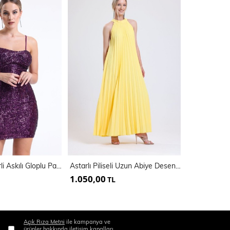
Arkası Fermuarli Askılı Gloplu Payet Elbise | Elb35062
Astarlı Piliseli Uzun Abiye Desenli Şifon Elbise | ELB3512
1.050,00
800,00
TL
TL
Açık Rıza Metni
ile kampanya ve
ürünler hakkında iletişim kanalları