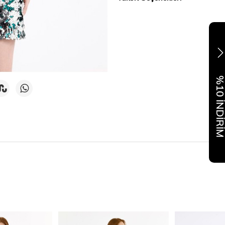
%10 İNDİR