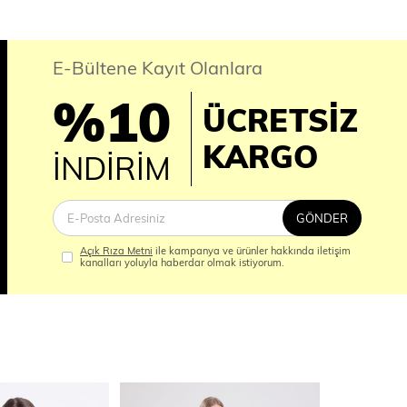
E-Bültene Kayıt Olanlara
%10
ÜCRETSİZ
İM
KARGO
İNDİRİM
GÖNDER
Açık Rıza Metni
ile kampanya ve ürünler hakkında iletişim
kanalları yoluyla haberdar olmak istiyorum.