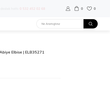
destek hattı:
0 532 452 02 68
0
0
i Abiye Elbise | ELB35271