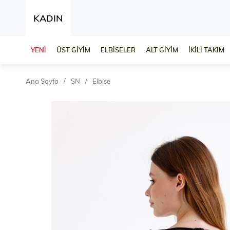
KADIN
YENİ
ÜST GİYİM
ELBİSELER
ALT GİYİM
İKİLİ TAKIM
Ana Sayfa
SN
Elbise