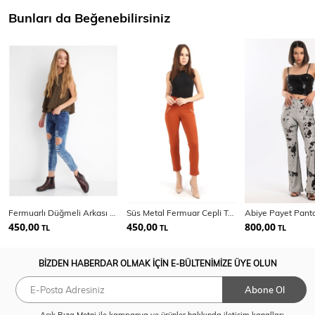
Bunları da Beğenebilirsiniz
Fermuarlı Düğmeli Arkası Cepli Kot Pantolon
Süs Metal Fermuar Cepli Twin Krep Pantolon
450,00
450,00
800,00
TL
TL
TL
BİZDEN HABERDAR OLMAK İÇİN E-BÜLTENİMİZE ÜYE OLUN
Abone Ol
Açık Rıza Metni
ile kampanya ve ürünler hakkında iletişim kanalları