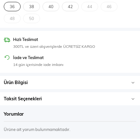
SPOR GİYİM
36
38
40
42
44
46
48
50
Hızlı Teslimat
Eşofman Üstü
Sweatshirt
300TL ve üzeri alışverişlerde ÜCRETSİZ KARGO
İade ve Teslimat
14 gün içerisinde iade imkanı
Ürün Bilgisi
Taksit Seçenekleri
Yorumlar
Ürüne ait yorum bulunmamaktadır.