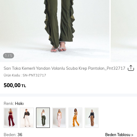
Ceket
Mont & Kaban
Yağmurluk
T-SHİRT & BLUZ
Sarı Toka Kemerli Yandan Volanlu Scuba Krep Pantolon_Pnt32717
Ürün Kodu :
SN-PNT32717
T-Shirt
Bluz
500,00
TL
BODY
Renk:
Hakı
Body
Atlet
Crop & Büstiyer
Beden:
36
Beden Tablosu