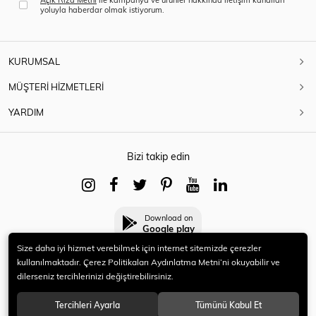
yoluyla haberdar olmak istiyorum.
KURUMSAL
MÜŞTERİ HİZMETLERİ
YARDIM
Bizi takip edin
Download on
Google play
Size daha iyi hizmet verebilmek için internet sitemizde çerezler
kullanılmaktadır. Çerez Politikaları Aydınlatma Metni’ni okuyabilir ve
dilerseniz tercihlerinizi değiştirebilirsiniz.
© 2021 HERYENİ. Tüm hakları saklıdır.
Tercihleri Ayarla
Tümünü Kabul Et