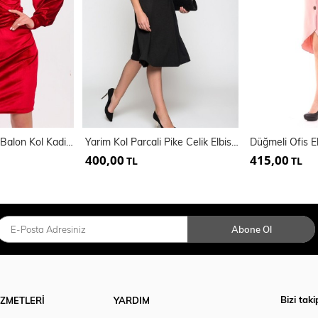
Kruvaze Büzgülü Balon Kol Kadife Abiye Elbise
Yarim Kol Parcali Pike Celik Elbise | Elb12968
Düğmeli Ofis El
400,00
415,00
TL
TL
Abone Ol
Bizi taki
İZMETLERİ
YARDIM