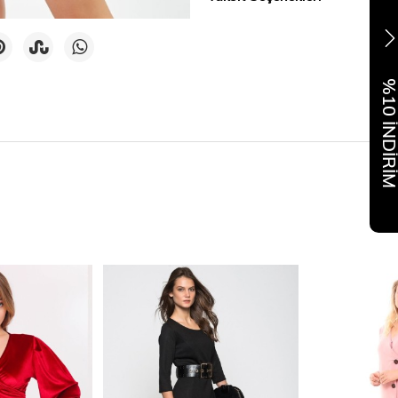
%10 İNDİR