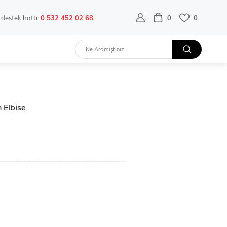
destek hattı:
0 532 452 02 68
0
0
 Elbise