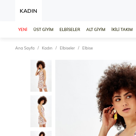
KADIN
YENİ
ÜST GİYİM
ELBİSELER
ALT GİYİM
İKİLİ TAKIM
Ana Sayfa
Kadın
Elbiseler
Elbise