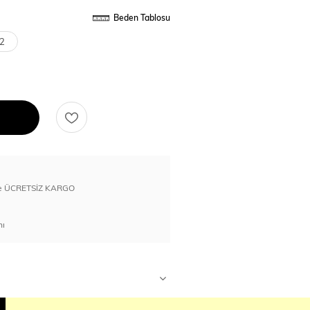
Beden Tablosu
2
erde ÜCRETSİZ KARGO
nı