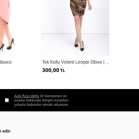
bisesi
Tek Kollu Volanlı Leopar Elbise | ELB32797
Sandy Abiye
300,00
365,00
TL
TL
Açık Rıza Metni
ile kampanya ve
ürünler hakkında iletişim kanalları
yoluyla haberdar olmak istiyorum.
p edin