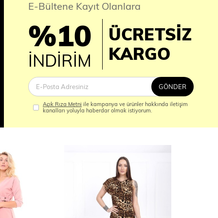
E-Bültene Kayıt Olanlara
%10
ÜCRETSİZ
İM
KARGO
İNDİRİM
GÖNDER
Açık Rıza Metni
ile kampanya ve ürünler hakkında iletişim
kanalları yoluyla haberdar olmak istiyorum.