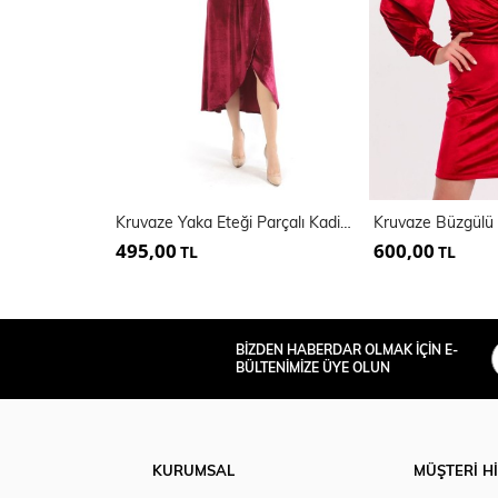
Kruvaze Yaka Eteği Parçalı Kadife Abiye Elbise
495,00
600,00
TL
TL
BİZDEN HABERDAR OLMAK İÇİN E-
BÜLTENİMİZE ÜYE OLUN
KURUMSAL
MÜŞTERİ H