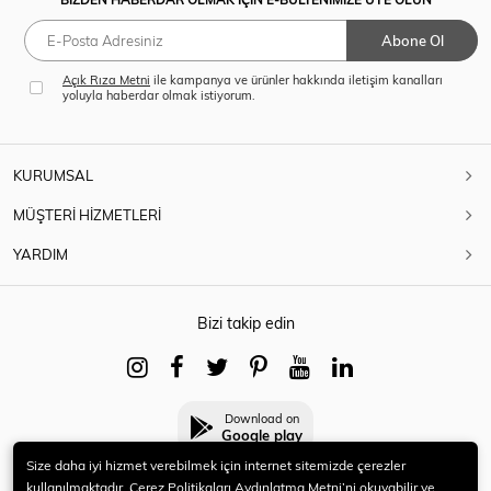
Abone Ol
Açık Rıza Metni
ile kampanya ve ürünler hakkında iletişim kanalları
yoluyla haberdar olmak istiyorum.
KURUMSAL
MÜŞTERİ HİZMETLERİ
YARDIM
Bizi takip edin
Download on
Google play
Size daha iyi hizmet verebilmek için internet sitemizde çerezler
kullanılmaktadır. Çerez Politikaları Aydınlatma Metni’ni okuyabilir ve