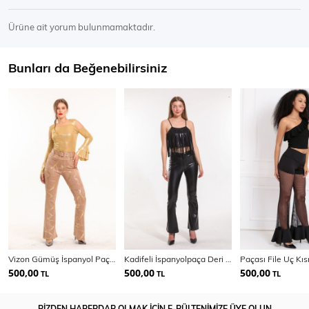
Ürüne ait yorum bulunmamaktadır.
Bunları da Beğenebilirsiniz
Vizon Gümüş İspanyol Paça Varak Baskılı Scuba Pantolon
Kadifeli İspanyolpaça Deri Pantolon PNT33341
500,00
500,00
500,00
TL
TL
TL
BİZDEN HABERDAR OLMAK İÇİN E-BÜLTENİMİZE ÜYE OLUN