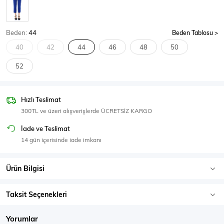
SPOR GİYİM
Beden:
44
Beden Tablosu
40
42
44
46
48
50
52
Eşofman Üstü
Sweatshirt
Hızlı Teslimat
300TL ve üzeri alışverişlerde ÜCRETSİZ KARGO
İade ve Teslimat
14 gün içerisinde iade imkanı
Ürün Bilgisi
Taksit Seçenekleri
Yorumlar