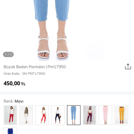
Ceket
Mont & Kaban
Yağmurluk
T-SHİRT & BLUZ
Büyük Beden Pantolon | Pnt17950
Ürün Kodu :
SN-PNT17950
T-Shirt
Bluz
450,00
TL
BODY
Renk:
Mavı
Body
Atlet
Crop & Büstiyer