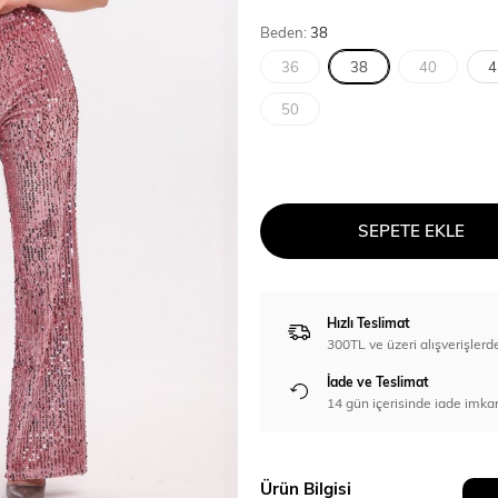
Beden:
38
36
38
40
4
50
SEPETE EKLE
Hızlı Teslimat
300TL ve üzeri alışverişl
İade ve Teslimat
14 gün içerisinde iade imka
Ürün Bilgisi