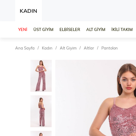
KADIN
YENİ
ÜST GİYİM
ELBİSELER
ALT GİYİM
İKİLİ TAKIM
Ana Sayfa
Kadın
Alt Giyim
Altlar
Pantolon