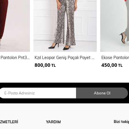
Cepli Scuba Krep Pantolon Pnt33884
Kzıl Leopar Geniş Paçalı Payet Pantolon | Pnt32440
Ekose Pantolo
800,00
450,00
TL
TL
Abone Ol
Bizi taki
İZMETLERİ
YARDIM