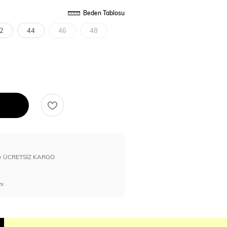
Beden Tablosu
2
44
46
48
erde ÜCRETSİZ KARGO
nı