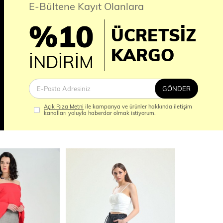
E-Bültene Kayıt Olanlara
%10
ÜCRETSİZ
İM
KARGO
İNDİRİM
GÖNDER
Açık Rıza Metni
ile kampanya ve ürünler hakkında iletişim
kanalları yoluyla haberdar olmak istiyorum.