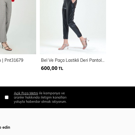
n | Pnt31679
Bel Ve Paça Lastikli Deri Pantolon PNT33140
600,00
800,00
TL
TL
Açık Rıza Metni
ile kampanya ve
ürünler hakkında iletişim kanalları
yoluyla haberdar olmak istiyorum.
p edin