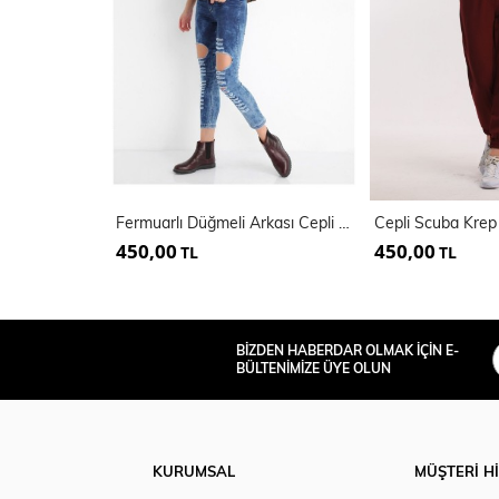
Fermuarlı Düğmeli Arkası Cepli Kot Pantolon
450,00
450,00
TL
TL
BİZDEN HABERDAR OLMAK İÇİN E-
BÜLTENİMİZE ÜYE OLUN
KURUMSAL
MÜŞTERİ H