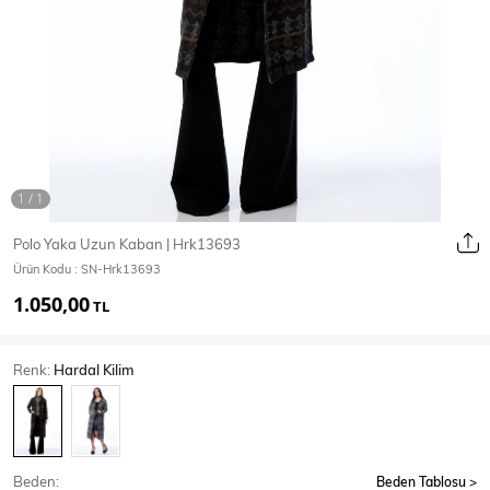
Ceket
Mont & Kaban
Yağmurluk
T-SHİRT & BLUZ
Polo Yaka Uzun Kaban | Hrk13693
Ürün Kodu :
SN-Hrk13693
T-Shirt
Bluz
1.050,00
TL
BODY
Renk:
Hardal Kilim
Body
Atlet
Crop & Büstiyer
Beden:
Beden Tablosu