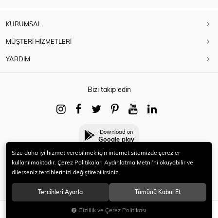
KURUMSAL
MÜŞTERİ HİZMETLERİ
YARDIM
Bizi takip edin
Download on
Google play
Size daha iyi hizmet verebilmek için internet sitemizde çerezler
kullanılmaktadır. Çerez Politikaları Aydınlatma Metni’ni okuyabilir ve
dilerseniz tercihlerinizi değiştirebilirsiniz.
© 2021 HERYENİ. Tüm hakları saklıdır.
Tercihleri Ayarla
Tümünü Kabul Et
Gizlilik ve Çerez Politikası
SEPETE EKLE