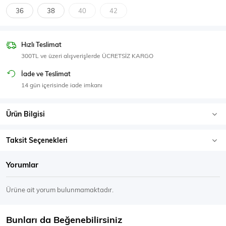
SPOR GİYİM
36
38
40
42
Hızlı Teslimat
300TL ve üzeri alışverişlerde ÜCRETSİZ KARGO
Eşofman Üstü
Sweatshirt
İade ve Teslimat
14 gün içerisinde iade imkanı
Ürün Bilgisi
Taksit Seçenekleri
Yorumlar
Ürüne ait yorum bulunmamaktadır.
Bunları da Beğenebilirsiniz