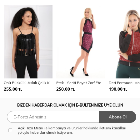
Önü Püsküllü Askılı Çelik Kumaş Atlet | ATLT33145
Etek - Seriti Payet Zarf Etek | Etk31447
255,00
250,00
190,00
TL
TL
TL
BİZDEN HABERDAR OLMAK İÇİN E-BÜLTENİMİZE ÜYE OLUN
Abone Ol
Açık Rıza Metni
ile kampanya ve ürünler hakkında iletişim kanalları
yoluyla haberdar olmak istiyorum.