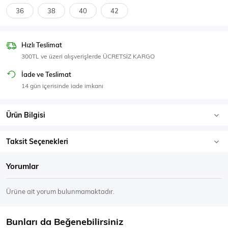
SPOR GİYİM
36
38
40
42
Hızlı Teslimat
300TL ve üzeri alışverişlerde ÜCRETSİZ KARGO
Eşofman Üstü
Sweatshirt
İade ve Teslimat
14 gün içerisinde iade imkanı
Ürün Bilgisi
Taksit Seçenekleri
Yorumlar
Ürüne ait yorum bulunmamaktadır.
Bunları da Beğenebilirsiniz