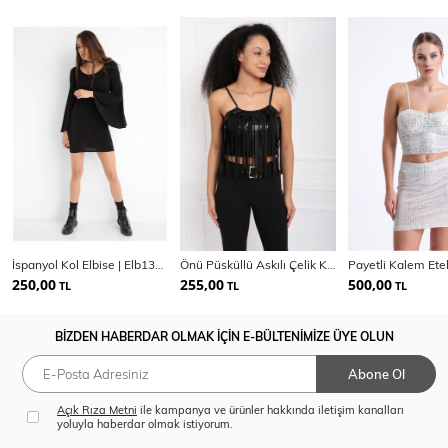
İspanyol Kol Elbise | Elb13521
Önü Püsküllü Askılı Çelik Kumaş Atlet | ATLT33145
Payetli Kalem Ete
250,00
255,00
500,00
TL
TL
TL
BİZDEN HABERDAR OLMAK İÇİN E-BÜLTENİMİZE ÜYE OLUN
Abone Ol
Açık Rıza Metni
ile kampanya ve ürünler hakkında iletişim kanalları
yoluyla haberdar olmak istiyorum.