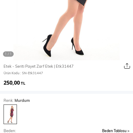
Ceket
Mont & Kaban
Yağmurluk
T-SHİRT & BLUZ
Etek - Seriti Payet Zarf Etek | Etk31447
Ürün Kodu :
SN-Etk31447
T-Shirt
Bluz
250,00
TL
BODY
Renk:
Murdum
Body
Atlet
Crop & Büstiyer
Beden:
Beden Tablosu