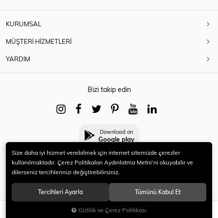
KURUMSAL
MÜŞTERİ HİZMETLERİ
YARDIM
Bizi takip edin
Download on
Google play
Size daha iyi hizmet verebilmek için internet sitemizde çerezler
kullanılmaktadır. Çerez Politikaları Aydınlatma Metni’ni okuyabilir ve
dilerseniz tercihlerinizi değiştirebilirsiniz.
© 2021 HERYENİ. Tüm hakları saklıdır.
Tercihleri Ayarla
Tümünü Kabul Et
Gizlilik ve Çerez Politikası
SEPETE EKLE