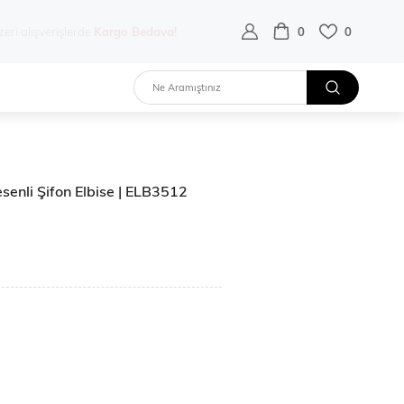
destek hattı:
0 532 452 02 68
0
0
esenli Şifon Elbise | ELB3512