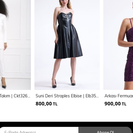
Takım Elbise 2 Li Takım | Ckt32688
Suni Deri Straples Elbise | Elb35292
800,00
900,00
TL
TL
Abone Ol