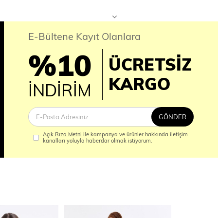
E-Bültene Kayıt Olanlara
%10
ÜCRETSİZ
İM
KARGO
İNDİRİM
GÖNDER
Açık Rıza Metni
ile kampanya ve ürünler hakkında iletişim
kanalları yoluyla haberdar olmak istiyorum.