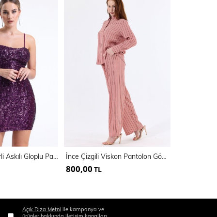
Arkası Fermuarli Askılı Gloplu Payet Elbise | Elb35062
İnce Çizgili Viskon Pantolon Gömlek Kadın Takım | Tkm35466
800,00
800,00
TL
TL
Açık Rıza Metni
ile kampanya ve
ürünler hakkında iletişim kanalları