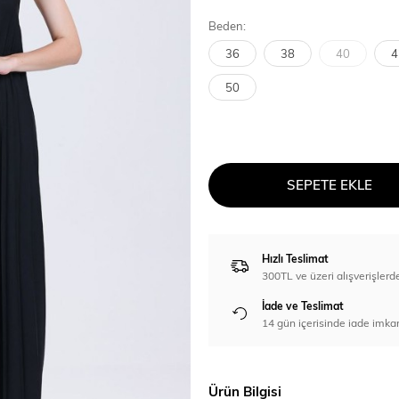
Beden:
36
38
40
4
50
SEPETE EKLE
Hızlı Teslimat
300TL ve üzeri alışverişl
İade ve Teslimat
14 gün içerisinde iade imka
Ürün Bilgisi