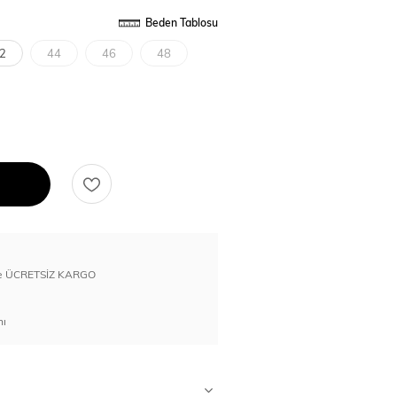
Beden Tablosu
2
44
46
48
erde ÜCRETSİZ KARGO
nı