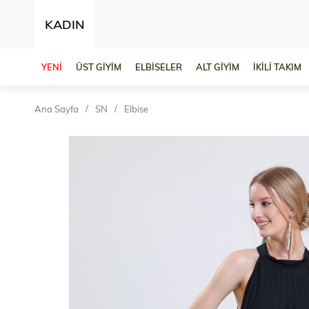
KADIN
YENİ
ÜST GİYİM
ELBİSELER
ALT GİYİM
İKİLİ TAKIM
Ana Sayfa
SN
Elbise