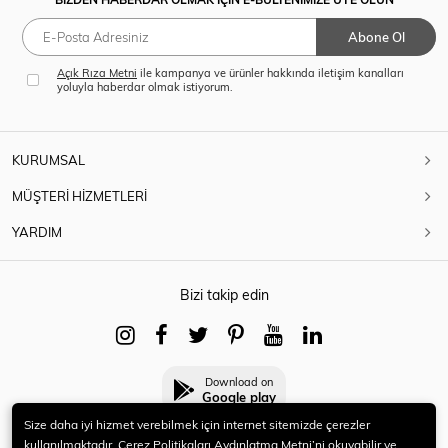
Abone Ol
Açık Rıza Metni
ile kampanya ve ürünler hakkında iletişim kanalları
yoluyla haberdar olmak istiyorum.
KURUMSAL
MÜŞTERİ HİZMETLERİ
YARDIM
Bizi takip edin
Download on
Google play
Size daha iyi hizmet verebilmek için internet sitemizde çerezler
kullanılmaktadır. Çerez Politikaları Aydınlatma Metni’ni okuyabilir ve