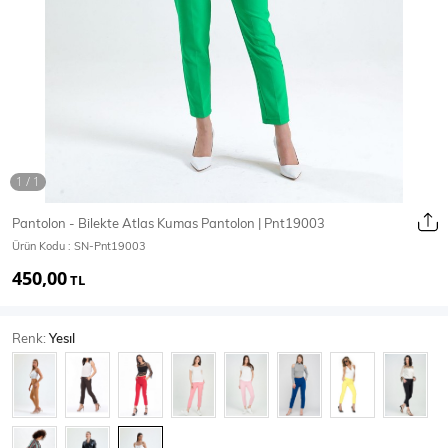
Ceket
Mont & Kaban
Yağmurluk
T-SHİRT & BLUZ
Pantolon - Bilekte Atlas Kumas Pantolon | Pnt19003
Ürün Kodu :
SN-Pnt19003
T-Shirt
Bluz
450,00
TL
BODY
Renk:
Yesıl
Body
Atlet
Crop & Büstiyer