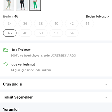
SPOR GİYİM
Beden:
46
Beden Tablosu
34
36
38
40
42
44
46
48
50
52
54
Eşofman Üstü
Sweatshirt
Hızlı Teslimat
300TL ve üzeri alışverişlerde ÜCRETSİZ KARGO
İade ve Teslimat
14 gün içerisinde iade imkanı
Ürün Bilgisi
Taksit Seçenekleri
Yorumlar