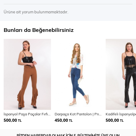
Ürüne ait yorum bulunmamaktadır.
Bunları da Beğenebilirsiniz
İspanyol Paşa Paçalar Fırfırlı Beli Lastikli Örme Kumaş Pantolon | Pnt32438
Darpaça Kot Pantolon | Pnt13655
500,00
450,00
500,00
TL
TL
TL
BİZDEN HABERDAR OLMAK İÇİN E-BÜLTENİMİZE ÜYE OLUN