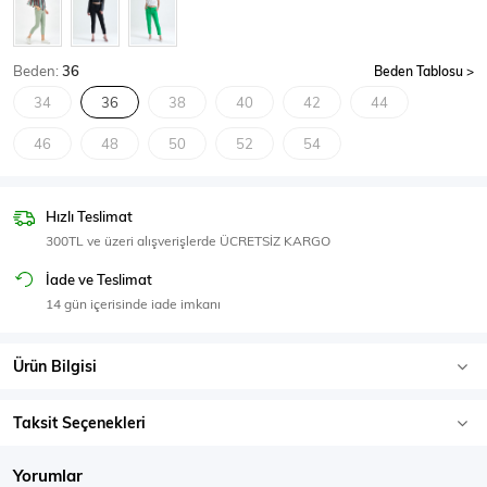
SPOR GİYİM
Beden:
36
Beden Tablosu
34
36
38
40
42
44
46
48
50
52
54
Eşofman Üstü
Sweatshirt
Hızlı Teslimat
300TL ve üzeri alışverişlerde ÜCRETSİZ KARGO
İade ve Teslimat
14 gün içerisinde iade imkanı
Ürün Bilgisi
Taksit Seçenekleri
Yorumlar