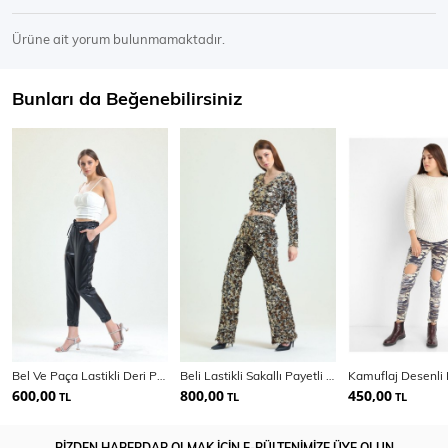
Ürüne ait yorum bulunmamaktadır.
Bunları da Beğenebilirsiniz
Bel Ve Paça Lastikli Deri Pantolon PNT33140
Beli Lastikli Sakallı Payetli Abiye Pantolon | Pnt34671
600,00
800,00
450,00
TL
TL
TL
BİZDEN HABERDAR OLMAK İÇİN E-BÜLTENİMİZE ÜYE OLUN