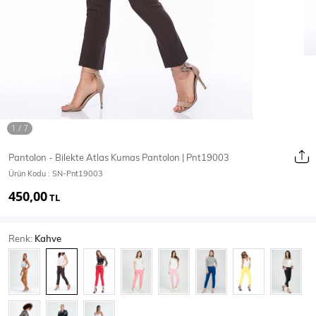
Ceket
Mont & Kaban
Yağmurluk
T-SHİRT & BLUZ
Pantolon - Bilekte Atlas Kumas Pantolon | Pnt19003
Ürün Kodu :
SN-Pnt19003
T-Shirt
Bluz
450,00
TL
BODY
Renk:
Kahve
Body
Atlet
Crop & Büstiyer