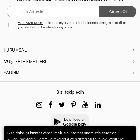
Abone Ol
Açık Rıza Metni
ile kampanya ve ürünler hakkında iletişim kanalları
yoluyla haberdar olmak istiyorum.
KURUMSAL
MÜŞTERİ HİZMETLERİ
YARDIM
Bizi takip edin
Download on
Google play
Size daha iyi hizmet verebilmek için internet sitemizde çerezler
kullanılmaktadır. Çerez Politikaları Aydınlatma Metni’ni okuyabilir ve