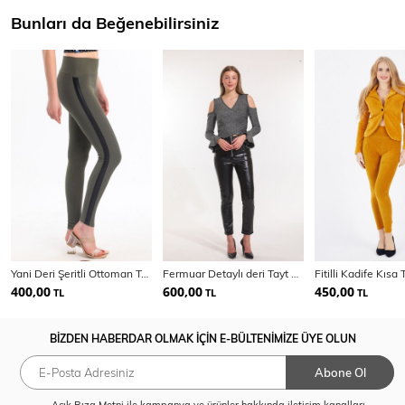
Bunları da Beğenebilirsiniz
Yani Deri Şeritli Ottoman Tayt_Tyt32302
Fermuar Detaylı deri Tayt PNT33316
400,00
600,00
450,00
TL
TL
TL
BİZDEN HABERDAR OLMAK İÇİN E-BÜLTENİMİZE ÜYE OLUN
Abone Ol
Açık Rıza Metni
ile kampanya ve ürünler hakkında iletişim kanalları