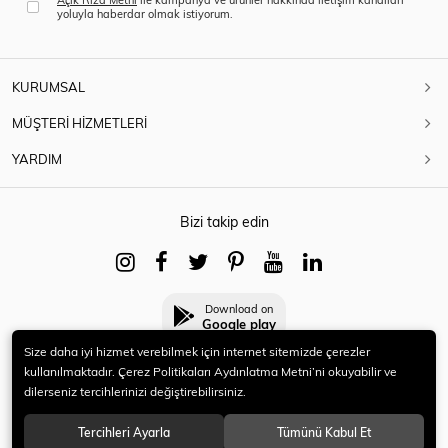
yoluyla haberdar olmak istiyorum.
KURUMSAL
MÜŞTERİ HİZMETLERİ
YARDIM
Bizi takip edin
Download on
Google play
Size daha iyi hizmet verebilmek için internet sitemizde çerezler
kullanılmaktadır. Çerez Politikaları Aydınlatma Metni’ni okuyabilir ve
dilerseniz tercihlerinizi değiştirebilirsiniz.
© 2021 HERYENİ. Tüm hakları saklıdır.
Tercihleri Ayarla
Tümünü Kabul Et