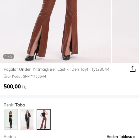
Ceket
Mont & Kaban
Yağmurluk
T-SHİRT & BLUZ
Paçalar Önden Yırtmaçlı Beli Lastikli Deri Tayt | Tyt33544
Ürün Kodu :
SN-TYT33544
T-Shirt
Bluz
500,00
TL
BODY
Renk:
Taba
Body
Atlet
Crop & Büstiyer
Beden:
Beden Tablosu