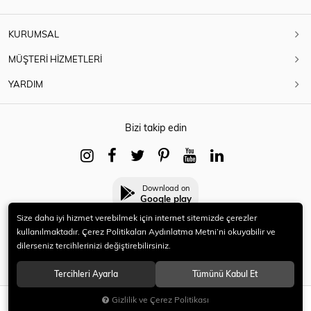
KURUMSAL
MÜŞTERİ HİZMETLERİ
YARDIM
Bizi takip edin
Download on
Google play
Size daha iyi hizmet verebilmek için internet sitemizde çerezler
kullanılmaktadır. Çerez Politikaları Aydınlatma Metni’ni okuyabilir ve
dilerseniz tercihlerinizi değiştirebilirsiniz.
© 2021 HERYENİ. Tüm hakları saklıdır.
Tercihleri Ayarla
Tümünü Kabul Et
Gizlilik ve Çerez Politikası
SEPETE EKLE