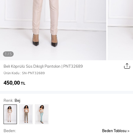
Ceket
Mont & Kaban
Yağmurluk
T-SHİRT & BLUZ
Beli Köprülü Süs Dikişli Pantolon | PNT32689
Ürün Kodu :
SN-PNT32689
T-Shirt
Bluz
450,00
TL
BODY
Renk:
Bej
Body
Atlet
Crop & Büstiyer
Beden:
Beden Tablosu