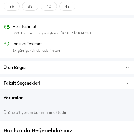
SPOR GİYİM
36
38
40
42
Hızlı Teslimat
300TL ve üzeri alışverişlerde ÜCRETSİZ KARGO
Eşofman Üstü
Sweatshirt
İade ve Teslimat
14 gün içerisinde iade imkanı
Ürün Bilgisi
Taksit Seçenekleri
Yorumlar
Ürüne ait yorum bulunmamaktadır.
Bunları da Beğenebilirsiniz