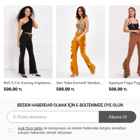
Beli 5 Cm.Kumaş Kaplama Kemerli Yandan Fermuarlı Scuba Krep Pantolon | PNT33380
Sarı Toka Kemerli Yandan Volanlu Scuba Krep Pantolon_Pnt32717
500,00
500,00
500,00
TL
TL
TL
BİZDEN HABERDAR OLMAK İÇİN E-BÜLTENİMİZE ÜYE OLUN
Abone Ol
Açık Rıza Metni
ile kampanya ve ürünler hakkında iletişim kanalları
yoluyla haberdar olmak istiyorum.