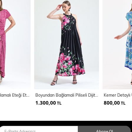
Kısa Kol Önü Bağlamalı Eteği Eteği Geniş Uzun Elbise | Elb32853
Boyundan Bağlamali Piliseli Dijital Baskili Kolsuz Saten Elbise | Elb34513
1.300,00
800,00
TL
TL
Abone Ol