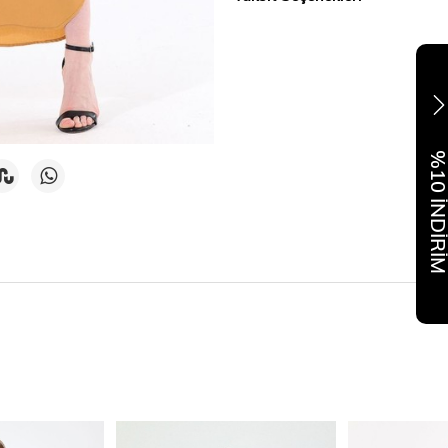
%10 İNDİR