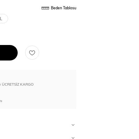
Beden Tablosu
L
erde ÜCRETSİZ KARGO
nı