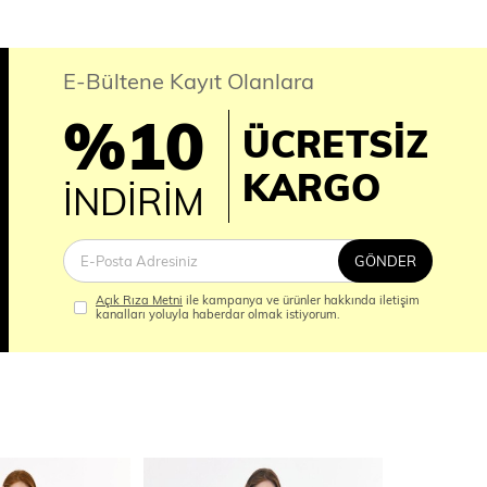
E-Bültene Kayıt Olanlara
%10
ÜCRETSİZ
İM
KARGO
İNDİRİM
GÖNDER
Açık Rıza Metni
ile kampanya ve ürünler hakkında iletişim
kanalları yoluyla haberdar olmak istiyorum.