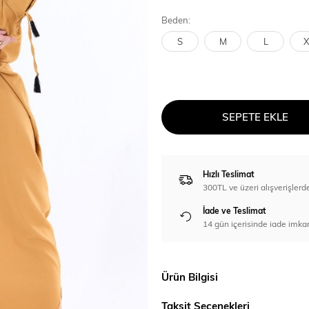
Beden:
S
M
L
X
SEPETE EKLE
Hızlı Teslimat
300TL ve üzeri alışverişl
İade ve Teslimat
14 gün içerisinde iade imka
Ürün Bilgisi
Taksit Seçenekleri