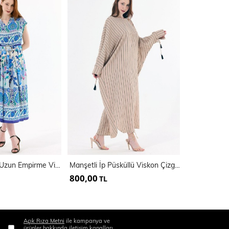
Kemer Detaylı Uzun Empirme Viskon Jile Elbise | Elb35648
Manşetli İp Püsküllü Viskon Çizgili Kimono | KMN35613
800,00
500,00
TL
TL
Açık Rıza Metni
ile kampanya ve
ürünler hakkında iletişim kanalları