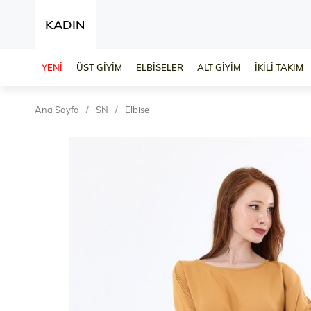
KADIN
YENİ
ÜST GİYİM
ELBİSELER
ALT GİYİM
İKİLİ TAKIM
Ana Sayfa
SN
Elbise