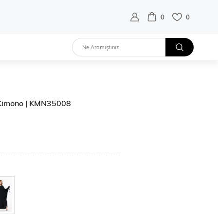
destek hattı:
0 532 452 02 68
0
0
n Kimono | KMN35008