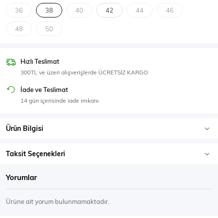
SPOR GİYİM
36
38
40
42
44
46
48
50
Hızlı Teslimat
Eşofman Üstü
Sweatshirt
300TL ve üzeri alışverişlerde ÜCRETSİZ KARGO
İade ve Teslimat
14 gün içerisinde iade imkanı
Ürün Bilgisi
Taksit Seçenekleri
Yorumlar
Ürüne ait yorum bulunmamaktadır.