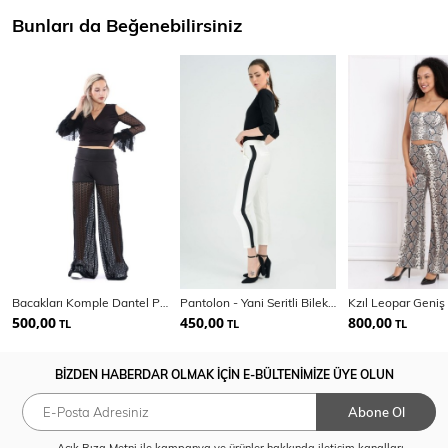
Bunları da Beğenebilirsiniz
Bacakları Komple Dantel Pantolon | Pnt31423
Pantolon - Yani Seritli Bilekte Kalem Pantolon | Pnt19011
500,00
450,00
800,00
TL
TL
TL
BİZDEN HABERDAR OLMAK İÇİN E-BÜLTENİMİZE ÜYE OLUN
Abone Ol
Açık Rıza Metni
ile kampanya ve ürünler hakkında iletişim kanalları