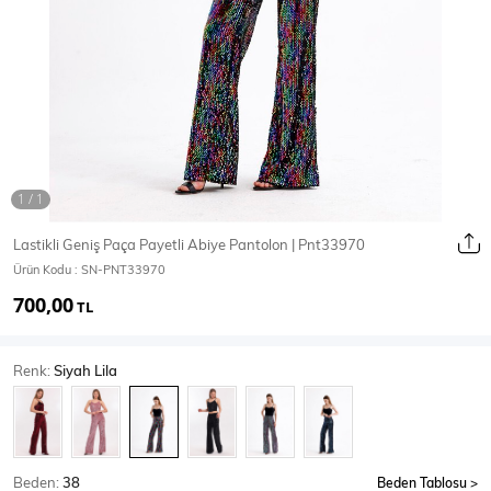
Ceket
Mont & Kaban
Yağmurluk
T-SHİRT & BLUZ
Lastikli Geniş Paça Payetli Abiye Pantolon | Pnt33970
Ürün Kodu :
SN-PNT33970
T-Shirt
Bluz
700,00
TL
BODY
Renk:
Siyah Lila
Body
Atlet
Crop & Büstiyer
Beden:
38
Beden Tablosu