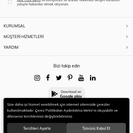
yoluyla haberdar olmak istiyorum.
KURUMSAL
MÜŞTERİ HİZMETLERİ
YARDIM
Bizi takip edin
Download on
Google play
Size daha iyi hizmet verebilmek için internet sitemizde çerezler
kullanılmaktadır. Çerez Politikaları Aydınlatma Metni’ni okuyabilir ve
dilerseniz tercihlerinizi değiştirebilirsiniz.
© 2021 HERYENİ. Tüm hakları saklıdır.
Tercihleri Ayarla
Tümünü Kabul Et