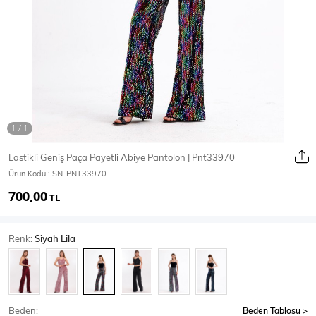
Ceket
Mont & Kaban
Yağmurluk
T-SHİRT & BLUZ
Lastikli Geniş Paça Payetli Abiye Pantolon | Pnt33970
Ürün Kodu :
SN-PNT33970
T-Shirt
Bluz
700,00
TL
BODY
Renk:
Siyah Lila
Body
Atlet
Crop & Büstiyer
Beden:
Beden Tablosu