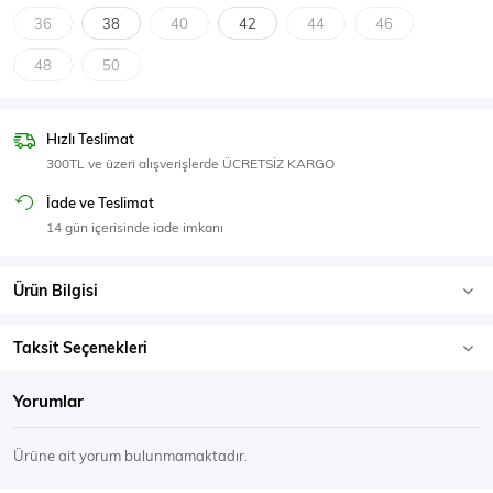
SPOR GİYİM
36
38
40
42
44
46
48
50
Hızlı Teslimat
Eşofman Üstü
Sweatshirt
300TL ve üzeri alışverişlerde ÜCRETSİZ KARGO
İade ve Teslimat
14 gün içerisinde iade imkanı
Ürün Bilgisi
Taksit Seçenekleri
Yorumlar
Ürüne ait yorum bulunmamaktadır.