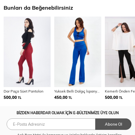
Bunları da Beğenebilirsiniz
Dar Paça Süet Pantolon
Yuksek Belli Dalgıç İspanyol Paca Pantolon
500,00
450,00
500,00
TL
TL
TL
BİZDEN HABERDAR OLMAK İÇİN E-BÜLTENİMİZE ÜYE OLUN
Abone Ol
Açık Rıza Metni
ile kampanya ve ürünler hakkında iletişim kanalları