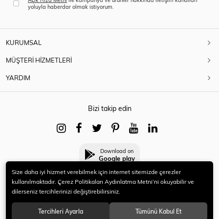
yoluyla haberdar olmak istiyorum.
KURUMSAL
MÜŞTERİ HİZMETLERİ
YARDIM
Bizi takip edin
Download on
Google play
Size daha iyi hizmet verebilmek için internet sitemizde çerezler
kullanılmaktadır. Çerez Politikaları Aydınlatma Metni’ni okuyabilir ve
dilerseniz tercihlerinizi değiştirebilirsiniz.
© 2021 HERYENİ. Tüm hakları saklıdır.
Tercihleri Ayarla
Tümünü Kabul Et