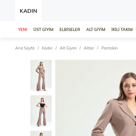
KADIN
YENİ
ÜST GİYİM
ELBİSELER
ALT GİYİM
İKİLİ TAKIM
Ana Sayfa
Kadın
Alt Giyim
Altlar
Pantolon