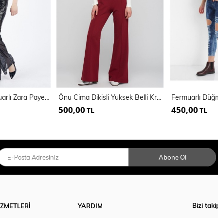
Astarlı Gizli Fermuarlı Zara Payet Pantolon | Pnt32488
Önu Cima Dikisli Yuksek Belli Krep Pantolon | Pnt31041
500,00
450,00
TL
TL
Abone Ol
Bizi taki
İZMETLERİ
YARDIM