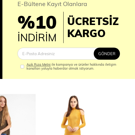
E-Bültene Kayıt Olanlara
%10
ÜCRETSİZ
İM
KARGO
İNDİRİM
GÖNDER
Açık Rıza Metni
ile kampanya ve ürünler hakkında iletişim
kanalları yoluyla haberdar olmak istiyorum.