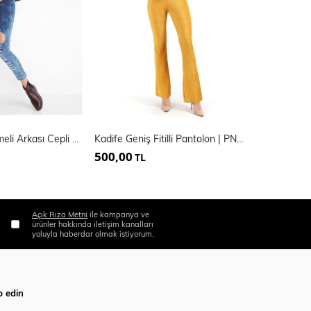
Fermuarlı Düğmeli Arkası Cepli Kot Pantolon
Kadife Geniş Fitilli Pantolon | PNT32407
500,00
450,00
TL
TL
Açık Rıza Metni
ile kampanya ve
ürünler hakkında iletişim kanalları
yoluyla haberdar olmak istiyorum.
p edin