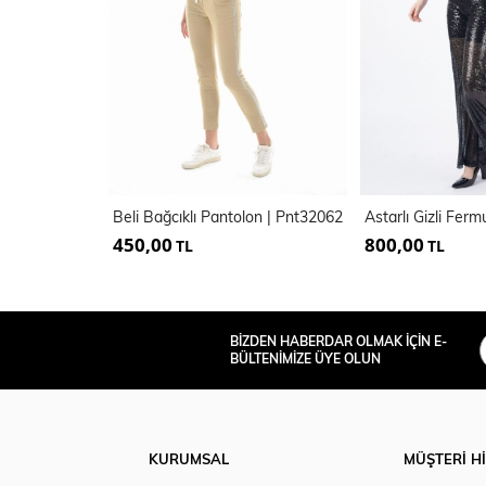
Beli Bağcıklı Pantolon | Pnt32062
450,00
800,00
TL
TL
BİZDEN HABERDAR OLMAK İÇİN E-
BÜLTENİMİZE ÜYE OLUN
KURUMSAL
MÜŞTERİ H