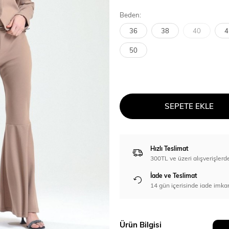
Beden:
36
38
40
4
50
SEPETE EKLE
Hızlı Teslimat
300TL ve üzeri alışverişl
İade ve Teslimat
14 gün içerisinde iade imka
Ürün Bilgisi