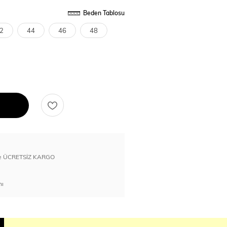
Beden Tablosu
2
44
46
48
erde ÜCRETSİZ KARGO
nı