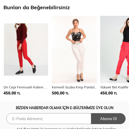
Bunları da Beğenebilirsiniz
On Cepi Fermuarlı Kalem Pantolon | Pnt19007
Kemerli Scuba Krep Pantolon | Pnt33395
450,00
500,00
450,00
TL
TL
TL
BİZDEN HABERDAR OLMAK İÇİN E-BÜLTENİMİZE ÜYE OLUN
Abone Ol
Açık Rıza Metni
ile kampanya ve ürünler hakkında iletişim kanalları