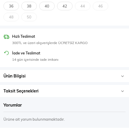
SPOR GİYİM
36
38
40
42
44
46
48
50
Hızlı Teslimat
Eşofman Üstü
Sweatshirt
300TL ve üzeri alışverişlerde ÜCRETSİZ KARGO
İade ve Teslimat
14 gün içerisinde iade imkanı
Ürün Bilgisi
Taksit Seçenekleri
Yorumlar
Ürüne ait yorum bulunmamaktadır.