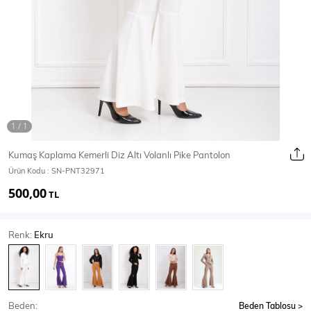
Ceket
Mont & Kaban
Yağmurluk
T-SHİRT & BLUZ
Kumaş Kaplama Kemerli Diz Altı Volanlı Pike Pantolon
Ürün Kodu :
SN-PNT32971
T-Shirt
Bluz
500,00
TL
BODY
Renk:
Ekru
Body
Atlet
Crop & Büstiyer
Beden:
Beden Tablosu