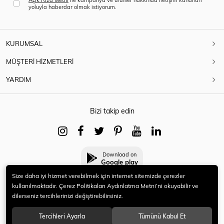
yoluyla haberdar olmak istiyorum.
KURUMSAL
MÜŞTERİ HİZMETLERİ
YARDIM
Bizi takip edin
Download on
Google play
Size daha iyi hizmet verebilmek için internet sitemizde çerezler
kullanılmaktadır. Çerez Politikaları Aydınlatma Metni’ni okuyabilir ve
dilerseniz tercihlerinizi değiştirebilirsiniz.
© 2021 HERYENİ. Tüm hakları saklıdır.
Tercihleri Ayarla
Tümünü Kabul Et