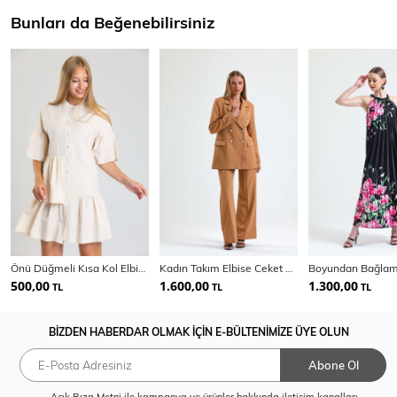
Bunları da Beğenebilirsiniz
Önü Düğmeli Kısa Kol Elbise | Elb34244
Kadın Takım Elbise Ceket Ve Pantolon | TK34239
500,00
1.600,00
1.300,00
TL
TL
TL
BİZDEN HABERDAR OLMAK İÇİN E-BÜLTENİMİZE ÜYE OLUN
Abone Ol
Açık Rıza Metni
ile kampanya ve ürünler hakkında iletişim kanalları