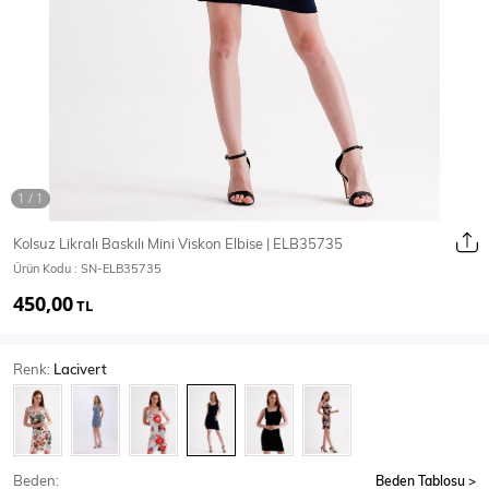
Ceket
Mont & Kaban
Yağmurluk
T-SHİRT & BLUZ
Kolsuz Likralı Baskılı Mini Viskon Elbise | ELB35735
Ürün Kodu :
SN-ELB35735
T-Shirt
Bluz
450,00
TL
BODY
Renk:
Lacivert
Body
Atlet
Crop & Büstiyer
Beden:
Beden Tablosu