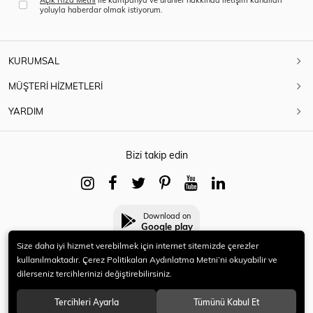
yoluyla haberdar olmak istiyorum.
KURUMSAL
MÜŞTERİ HİZMETLERİ
YARDIM
Bizi takip edin
Download on
Google play
Size daha iyi hizmet verebilmek için internet sitemizde çerezler
kullanılmaktadır. Çerez Politikaları Aydınlatma Metni’ni okuyabilir ve
dilerseniz tercihlerinizi değiştirebilirsiniz.
© 2021 HERYENİ. Tüm hakları saklıdır.
Tercihleri Ayarla
Tümünü Kabul Et