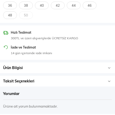
SPOR GİYİM
36
38
40
42
44
46
48
50
Hızlı Teslimat
Eşofman Üstü
Sweatshirt
300TL ve üzeri alışverişlerde ÜCRETSİZ KARGO
İade ve Teslimat
14 gün içerisinde iade imkanı
Ürün Bilgisi
Taksit Seçenekleri
Yorumlar
Ürüne ait yorum bulunmamaktadır.