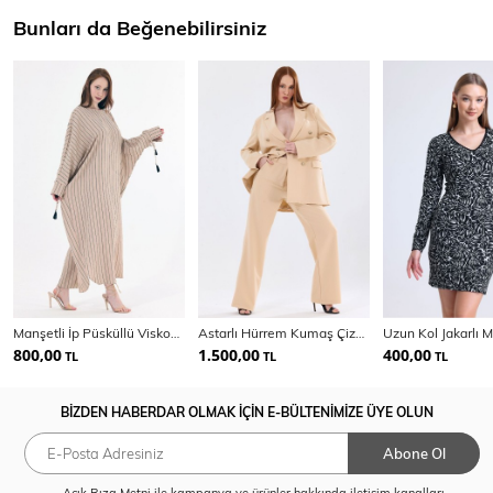
Bunları da Beğenebilirsiniz
Manşetli İp Püsküllü Viskon Çizgili Kimono | KMN35613
Astarlı Hürrem Kumaş Çizgili Takım Elbise | Tk35550
800,00
1.500,00
400,00
TL
TL
TL
BİZDEN HABERDAR OLMAK İÇİN E-BÜLTENİMİZE ÜYE OLUN
Abone Ol
Açık Rıza Metni
ile kampanya ve ürünler hakkında iletişim kanalları