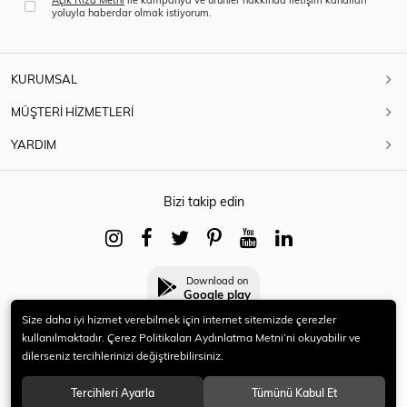
yoluyla haberdar olmak istiyorum.
KURUMSAL
MÜŞTERİ HİZMETLERİ
YARDIM
Bizi takip edin
Download on
Google play
Size daha iyi hizmet verebilmek için internet sitemizde çerezler
kullanılmaktadır. Çerez Politikaları Aydınlatma Metni’ni okuyabilir ve
dilerseniz tercihlerinizi değiştirebilirsiniz.
© 2021 HERYENİ. Tüm hakları saklıdır.
Tercihleri Ayarla
Tümünü Kabul Et