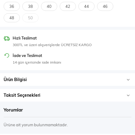
SPOR GİYİM
36
38
40
42
44
46
48
50
Hızlı Teslimat
Eşofman Üstü
Sweatshirt
300TL ve üzeri alışverişlerde ÜCRETSİZ KARGO
İade ve Teslimat
14 gün içerisinde iade imkanı
Ürün Bilgisi
Taksit Seçenekleri
Yorumlar
Ürüne ait yorum bulunmamaktadır.