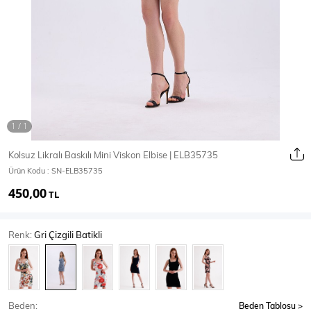
Ceket
Mont & Kaban
Yağmurluk
T-SHİRT & BLUZ
Kolsuz Likralı Baskılı Mini Viskon Elbise | ELB35735
Ürün Kodu :
SN-ELB35735
T-Shirt
Bluz
450,00
TL
BODY
Renk:
Gri Çizgili Batikli
Body
Atlet
Crop & Büstiyer
Beden:
Beden Tablosu