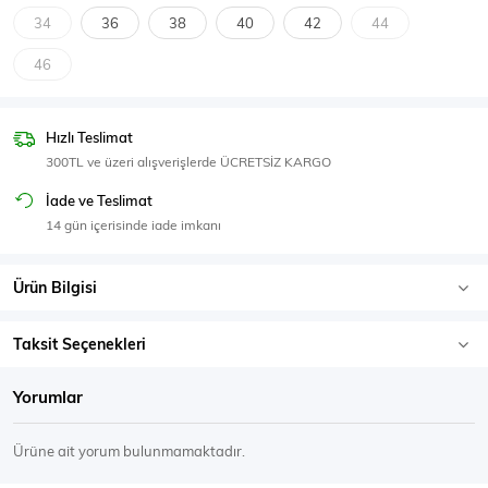
SPOR GİYİM
34
36
38
40
42
44
46
Hızlı Teslimat
Eşofman Üstü
Sweatshirt
300TL ve üzeri alışverişlerde ÜCRETSİZ KARGO
İade ve Teslimat
14 gün içerisinde iade imkanı
Ürün Bilgisi
Taksit Seçenekleri
Yorumlar
Ürüne ait yorum bulunmamaktadır.