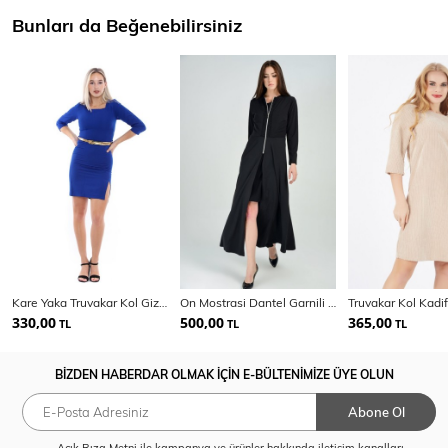
Bunları da Beğenebilirsiniz
Kare Yaka Truvakar Kol Gizli Fermuarlı Krep Elbise
On Mostrasi Dantel Garnili Önü Fermuarlı Elbise
Truvakar Kol Kadif
330,00
500,00
365,00
TL
TL
TL
BİZDEN HABERDAR OLMAK İÇİN E-BÜLTENİMİZE ÜYE OLUN
Abone Ol
Açık Rıza Metni
ile kampanya ve ürünler hakkında iletişim kanalları