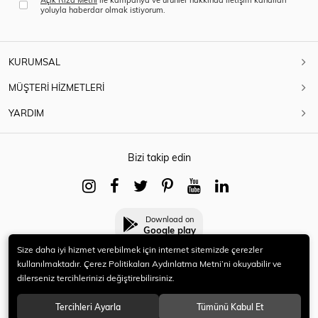
yoluyla haberdar olmak istiyorum.
KURUMSAL
MÜŞTERİ HİZMETLERİ
YARDIM
Bizi takip edin
Download on
Google play
Size daha iyi hizmet verebilmek için internet sitemizde çerezler
kullanılmaktadır. Çerez Politikaları Aydınlatma Metni’ni okuyabilir ve
dilerseniz tercihlerinizi değiştirebilirsiniz.
© 2021 HERYENİ. Tüm hakları saklıdır.
Tercihleri Ayarla
Tümünü Kabul Et