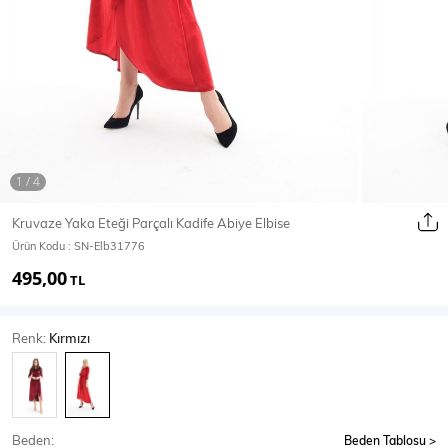
Ceket
Mont & Kaban
Yağmurluk
T-SHİRT & BLUZ
Kruvaze Yaka Eteği Parçalı Kadife Abiye Elbise
Ürün Kodu :
SN-Elb31776
T-Shirt
Bluz
495,00
TL
BODY
Renk:
Kırmızı
Body
Atlet
Crop & Büstiyer
Beden:
Beden Tablosu