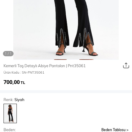
Ceket
Mont & Kaban
Yağmurluk
T-SHİRT & BLUZ
Kemerli Taş Detaylı Abiye Pantolon | Pnt35061
Ürün Kodu :
SN-PNT35061
T-Shirt
Bluz
700,00
TL
BODY
Renk:
Siyah
Body
Atlet
Crop & Büstiyer
Beden:
Beden Tablosu