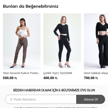
Bunları da Beğenebilirsiniz
Yılan Desenli Kalem Pantolon
Çelikli Tayt | Tyt32946
500,00
400,00
700,00
TL
TL
TL
BİZDEN HABERDAR OLMAK İÇİN E-BÜLTENİMİZE ÜYE OLUN
Abone Ol
Açık Rıza Metni
ile kampanya ve ürünler hakkında iletişim kanalları