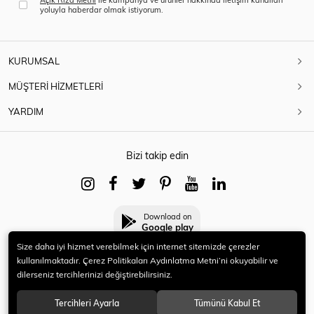
yoluyla haberdar olmak istiyorum.
KURUMSAL
MÜŞTERİ HİZMETLERİ
YARDIM
Bizi takip edin
Download on
Google play
Size daha iyi hizmet verebilmek için internet sitemizde çerezler
kullanılmaktadır. Çerez Politikaları Aydınlatma Metni’ni okuyabilir ve
dilerseniz tercihlerinizi değiştirebilirsiniz.
© 2021 HERYENİ. Tüm hakları saklıdır.
Tercihleri Ayarla
Tümünü Kabul Et