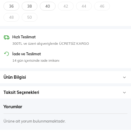
SPOR GİYİM
36
38
40
42
44
46
48
50
Hızlı Teslimat
Eşofman Üstü
Sweatshirt
300TL ve üzeri alışverişlerde ÜCRETSİZ KARGO
İade ve Teslimat
14 gün içerisinde iade imkanı
Ürün Bilgisi
Taksit Seçenekleri
Yorumlar
Ürüne ait yorum bulunmamaktadır.