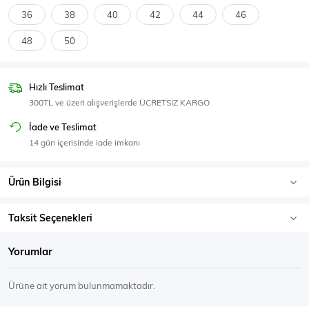
SPOR GİYİM
36
38
40
42
44
46
48
50
Hızlı Teslimat
Eşofman Üstü
Sweatshirt
300TL ve üzeri alışverişlerde ÜCRETSİZ KARGO
İade ve Teslimat
14 gün içerisinde iade imkanı
Ürün Bilgisi
Taksit Seçenekleri
Yorumlar
Ürüne ait yorum bulunmamaktadır.