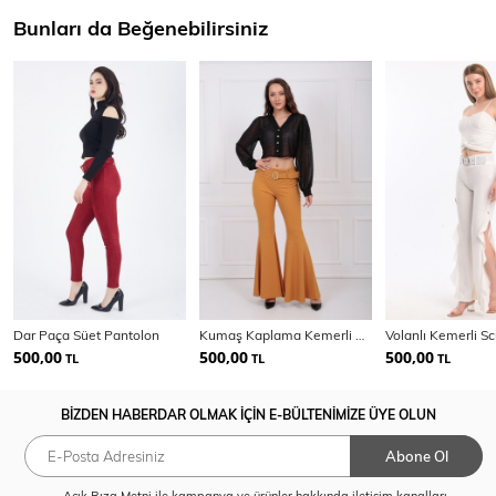
Bunları da Beğenebilirsiniz
Dar Paça Süet Pantolon
Kumaş Kaplama Kemerli Diz Altı Volanlı Pike Pantolon
500,00
500,00
500,00
TL
TL
TL
BİZDEN HABERDAR OLMAK İÇİN E-BÜLTENİMİZE ÜYE OLUN
Abone Ol
Açık Rıza Metni
ile kampanya ve ürünler hakkında iletişim kanalları