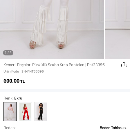
Ceket
Mont & Kaban
Yağmurluk
T-SHİRT & BLUZ
Kemerli Paçaları Püsküllü Scuba Krep Pantolon | Pnt33396
Ürün Kodu :
SN-PNT33396
T-Shirt
Bluz
600,00
TL
BODY
Renk:
Ekru
Body
Atlet
Crop & Büstiyer
Beden:
Beden Tablosu