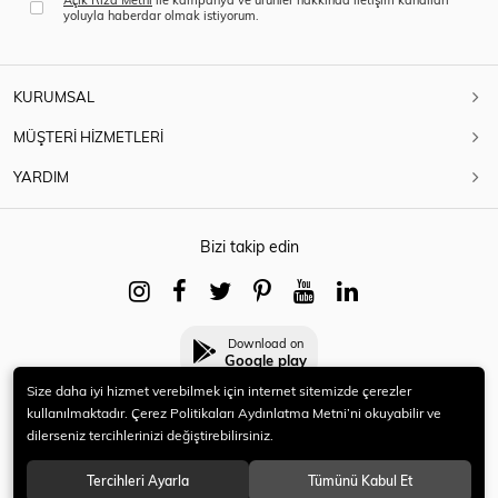
yoluyla haberdar olmak istiyorum.
KURUMSAL
MÜŞTERİ HİZMETLERİ
YARDIM
Bizi takip edin
Download on
Google play
Size daha iyi hizmet verebilmek için internet sitemizde çerezler
kullanılmaktadır. Çerez Politikaları Aydınlatma Metni’ni okuyabilir ve
dilerseniz tercihlerinizi değiştirebilirsiniz.
© 2021 HERYENİ. Tüm hakları saklıdır.
Tercihleri Ayarla
Tümünü Kabul Et