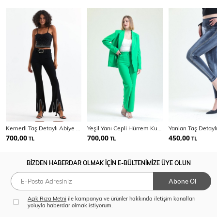
Kemerli Taş Detaylı Abiye Pantolon | Pnt35061
Yeşil Yanı Cepli Hürrem Kumaş Pantolon | Pnt34297
700,00
700,00
450,00
TL
TL
TL
BİZDEN HABERDAR OLMAK İÇİN E-BÜLTENİMİZE ÜYE OLUN
Abone Ol
Açık Rıza Metni
ile kampanya ve ürünler hakkında iletişim kanalları
yoluyla haberdar olmak istiyorum.