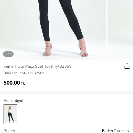
Ceket
Mont & Kaban
Yağmurluk
T-SHİRT & BLUZ
Kemerli Dar Paça Süet Tayt| Tyt32569
Ürün Kodu :
SN-TYT32569
T-Shirt
Bluz
500,00
TL
BODY
Renk:
Siyah
Body
Atlet
Crop & Büstiyer
Beden:
Beden Tablosu