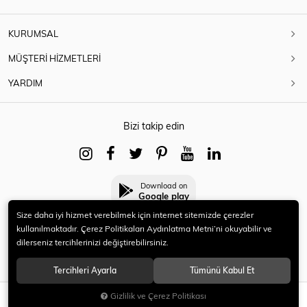
KURUMSAL
MÜŞTERİ HİZMETLERİ
YARDIM
Bizi takip edin
Download on
Google play
Size daha iyi hizmet verebilmek için internet sitemizde çerezler
kullanılmaktadır. Çerez Politikaları Aydınlatma Metni’ni okuyabilir ve
dilerseniz tercihlerinizi değiştirebilirsiniz.
© 2021 HERYENİ. Tüm hakları saklıdır.
Tercihleri Ayarla
Tümünü Kabul Et
Gizlilik ve Çerez Politikası
SEPETE EKLE