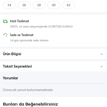
SPOR GİYİM
34
36
38
40
42
Hızlı Teslimat
300TL ve üzeri alışverişlerde ÜCRETSİZ KARGO
Eşofman Üstü
Sweatshirt
İade ve Teslimat
14 gün içerisinde iade imkanı
Ürün Bilgisi
Taksit Seçenekleri
Yorumlar
Ürüne ait yorum bulunmamaktadır.
Bunları da Beğenebilirsiniz