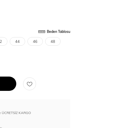
Beden Tablosu
2
44
46
48
erde ÜCRETSİZ KARGO
nı