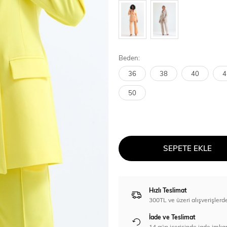
Beden:
36
38
40
4
50
SEPETE EKLE
Hızlı Teslimat
300TL ve üzeri alışverişl
İade ve Teslimat
14 gün içerisinde iade imka