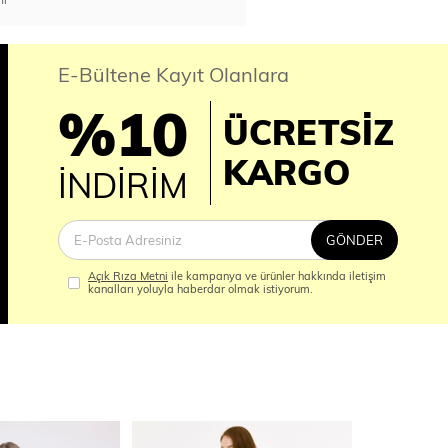
E-Bültene Kayıt Olanlara
%10
ÜCRETSİZ
İM
KARGO
İNDİRİM
GÖNDER
Açık Rıza Metni
ile kampanya ve ürünler hakkında iletişim
kanalları yoluyla haberdar olmak istiyorum.