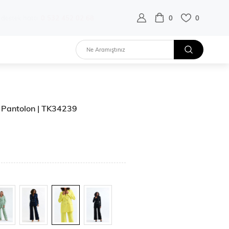
destek hattı:
0 532 452 02 68
0
0
e Pantolon | TK34239