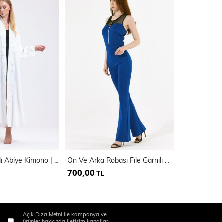
Önü Taş Detaylı Abiye Kimono | Kmn34913
On Ve Arka Robası Fıle Garnılı Onden Fermuarlı Tulum | Tlm14625
700,00
500,00
TL
TL
Açık Rıza Metni
ile kampanya ve
ürünler hakkında iletişim kanalları