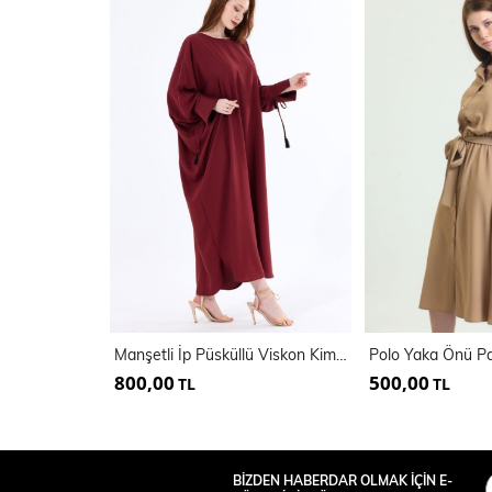
Manşetli İp Püsküllü Viskon Kimono | KMN35008
800,00
500,00
TL
TL
BİZDEN HABERDAR OLMAK İÇİN E-