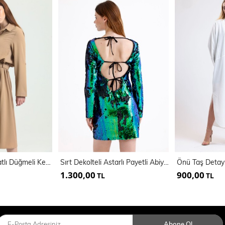
Polo Yaka Önü Patlı Düğmeli Kemerli Uzun Kol Aerobin Elbise | Elb33577
Sırt Dekolteli Astarlı Payetli Abiye Elbise | ELB35271
1.300,00
900,00
TL
TL
Abone Ol