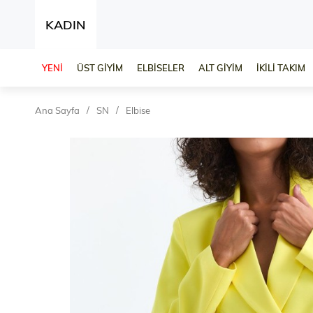
KADIN
YENİ
ÜST GİYİM
ELBİSELER
ALT GİYİM
İKİLİ TAKIM
Ana Sayfa
SN
Elbise