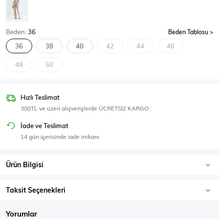
SPOR GİYİM
Beden:
36
Beden Tablosu
36
38
40
42
44
46
48
50
Eşofman Üstü
Sweatshirt
Hızlı Teslimat
300TL ve üzeri alışverişlerde ÜCRETSİZ KARGO
İade ve Teslimat
14 gün içerisinde iade imkanı
Ürün Bilgisi
Taksit Seçenekleri
Yorumlar