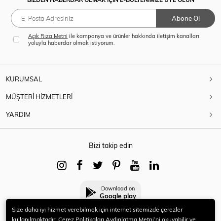
Abone Ol
Açık Rıza Metni
ile kampanya ve ürünler hakkında iletişim kanalları
yoluyla haberdar olmak istiyorum.
KURUMSAL
MÜŞTERİ HİZMETLERİ
YARDIM
Bizi takip edin
Download on
Google play
Size daha iyi hizmet verebilmek için internet sitemizde çerezler
kullanılmaktadır. Çerez Politikaları Aydınlatma Metni’ni okuyabilir ve