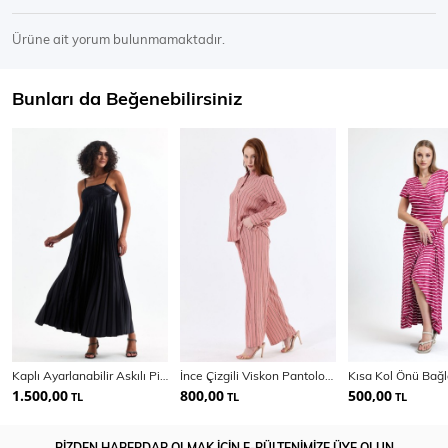
Ürüne ait yorum bulunmamaktadır.
Bunları da Beğenebilirsiniz
Kaplı Ayarlanabilir Askılı Piliseli Abiye Uzun Saten Elbise | Elb35410
İnce Çizgili Viskon Pantolon Gömlek Kadın Takım | Tkm35466
1.500,00
800,00
500,00
TL
TL
TL
BİZDEN HABERDAR OLMAK İÇİN E-BÜLTENİMİZE ÜYE OLUN