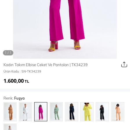
Ceket
Mont & Kaban
Yağmurluk
T-SHİRT & BLUZ
Kadın Takım Elbise Ceket Ve Pantolon | TK34239
Ürün Kodu :
SN-TK34239
T-Shirt
Bluz
1.600,00
TL
BODY
Renk:
Fuşya
Body
Atlet
Crop & Büstiyer