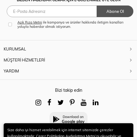
Abone Ol
Açık Rıza Metni
ile kampanya ve ürünler hakkında iletişim kanalları
yoluyla haberdar olmak istiyorum.
KURUMSAL
MÜŞTERİ HİZMETLERİ
YARDIM
Bizi takip edin
Download on
Google play
Size daha iyi hizmet verebilmek için internet sitemizde çerezler
kullanılmaktadır. Çerez Politikaları Aydınlatma Metni’ni okuyabilir ve