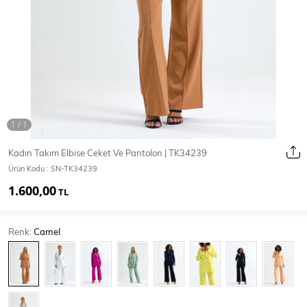
Ceket
Mont & Kaban
Yağmurluk
T-SHİRT & BLUZ
Kadın Takım Elbise Ceket Ve Pantolon | TK34239
Ürün Kodu :
SN-TK34239
T-Shirt
Bluz
1.600,00
TL
BODY
Renk:
Camel
Body
Atlet
Crop & Büstiyer