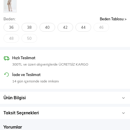
SPOR GİYİM
Beden:
Beden Tablosu
36
38
40
42
44
46
48
50
Eşofman Üstü
Sweatshirt
Hızlı Teslimat
300TL ve üzeri alışverişlerde ÜCRETSİZ KARGO
İade ve Teslimat
14 gün içerisinde iade imkanı
Ürün Bilgisi
Taksit Seçenekleri
Yorumlar