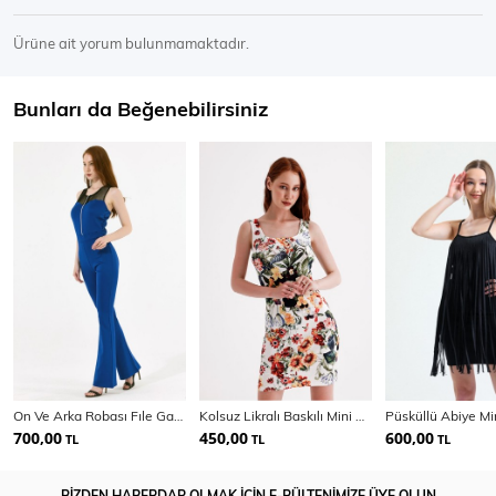
Ürüne ait yorum bulunmamaktadır.
Bunları da Beğenebilirsiniz
On Ve Arka Robası Fıle Garnılı Onden Fermuarlı Tulum | Tlm14625
Kolsuz Likralı Baskılı Mini Viskon Elbise | ELB35735
700,00
450,00
600,00
TL
TL
TL
BİZDEN HABERDAR OLMAK İÇİN E-BÜLTENİMİZE ÜYE OLUN