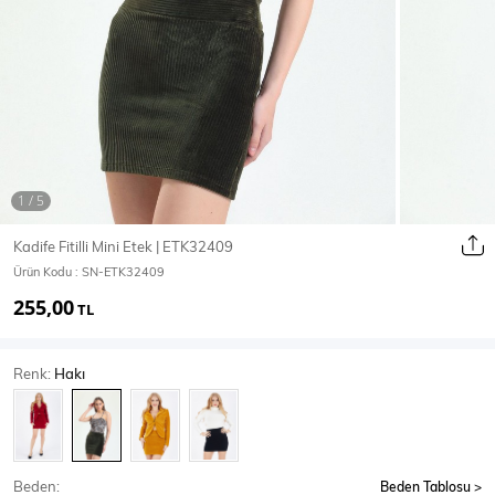
Ceket
Mont & Kaban
Yağmurluk
T-SHİRT & BLUZ
Kadife Fitilli Mini Etek | ETK32409
Ürün Kodu :
SN-ETK32409
T-Shirt
Bluz
255,00
TL
BODY
Renk:
Hakı
Body
Atlet
Crop & Büstiyer
Beden:
Beden Tablosu