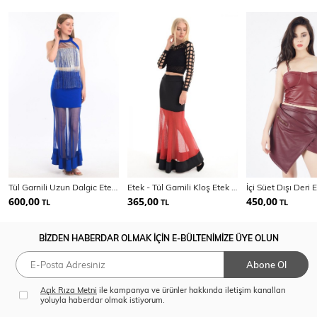
Tül Garnili Uzun Dalgic Etek | Etk13400
Etek - Tül Garnili Kloş Etek | Etk31912
600,00
365,00
450,00
TL
TL
TL
BİZDEN HABERDAR OLMAK İÇİN E-BÜLTENİMİZE ÜYE OLUN
Abone Ol
Açık Rıza Metni
ile kampanya ve ürünler hakkında iletişim kanalları
yoluyla haberdar olmak istiyorum.