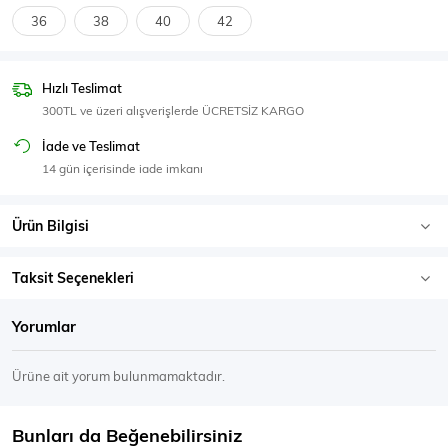
SPOR GİYİM
36
38
40
42
Hızlı Teslimat
300TL ve üzeri alışverişlerde ÜCRETSİZ KARGO
Eşofman Üstü
Sweatshirt
İade ve Teslimat
14 gün içerisinde iade imkanı
Ürün Bilgisi
Taksit Seçenekleri
Yorumlar
Ürüne ait yorum bulunmamaktadır.
Bunları da Beğenebilirsiniz