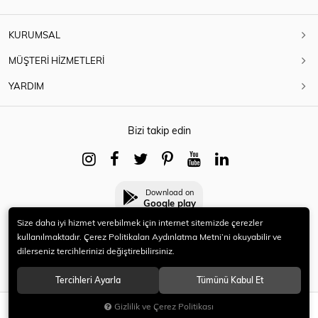
KURUMSAL
MÜŞTERİ HİZMETLERİ
YARDIM
Bizi takip edin
Download on
Google play
Size daha iyi hizmet verebilmek için internet sitemizde çerezler
kullanılmaktadır. Çerez Politikaları Aydınlatma Metni’ni okuyabilir ve
dilerseniz tercihlerinizi değiştirebilirsiniz.
© 2021 HERYENİ. Tüm hakları saklıdır.
Tercihleri Ayarla
Tümünü Kabul Et
Gizlilik ve Çerez Politikası
SEPETE EKLE