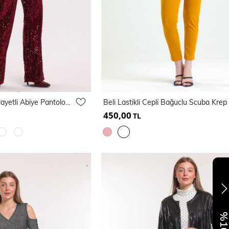
Lastikli Geniş Paça Payetli Abiye Pantolon | Pnt33970
450,00
TL