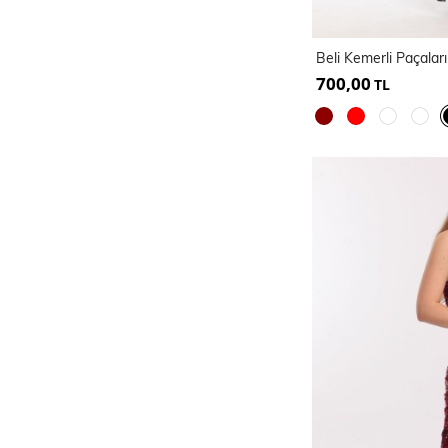
700,00
TL