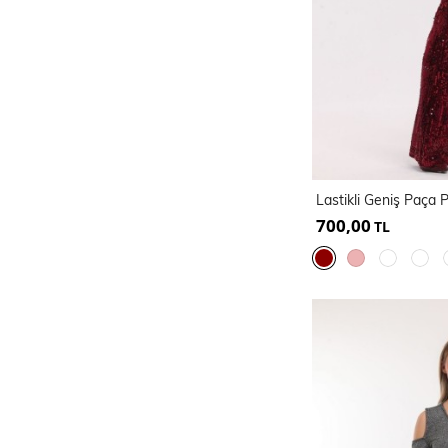
700,00
TL