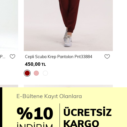
Beli Lastikli Cepli Bağuclu Scuba Krep Pantolon
Cepli Scuba Krep Pantolon Pnt33884
450,00
TL
E-Bültene Kayıt Olanlara
%10
ÜCRETSİZ
KARGO