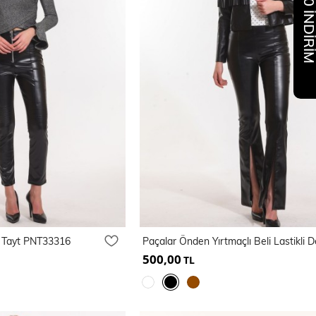
%10 İNDİR
i Tayt PNT33316
500,00
TL