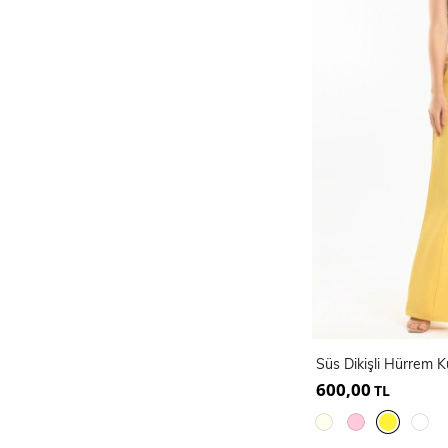
600,00
TL