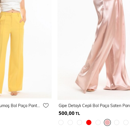
Süs Dikişli Hürrem Kumaş Bol Paça Pantolon | Pnt34239
500,00
TL