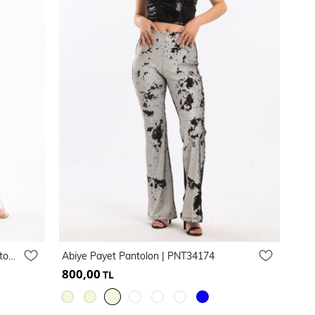
Gipe Detaylı Cepli Bol Paça Saten Pantolon | Pnt34217
Abiye Payet Pantolon | PNT34174
800,00
TL