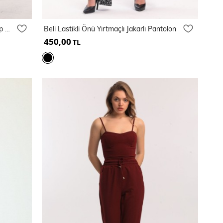
Halka Zincirli İspanyol Paça Scuba Krep Pantolon
Beli Lastikli Önü Yırtmaçlı Jakarlı Pantolon
450,00
TL