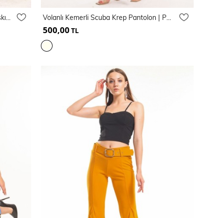
Vizon Gümüş İspanyol Paça Varak Baskılı Scuba Pantolon
Volanlı Kemerli Scuba Krep Pantolon | Pnt33394
500,00
TL