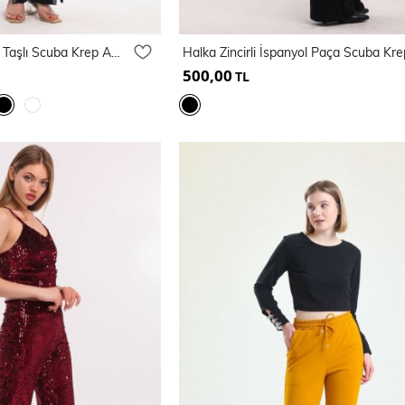
Beli Kemerli Paçaları Taşlı Scuba Krep Abiye Pantolon | Pnt34185
500,00
TL