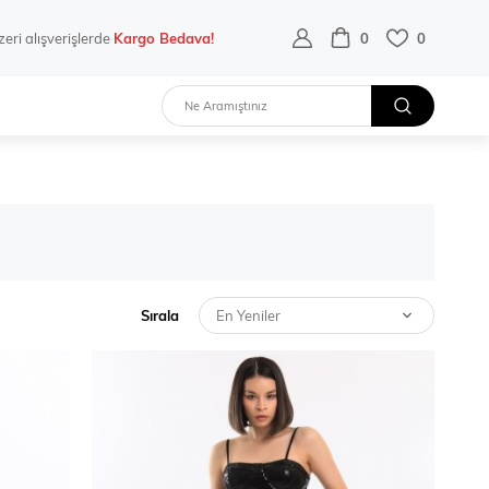
eri alışverişlerde
Kargo Bedava!
0
0
Sırala
En Yeniler