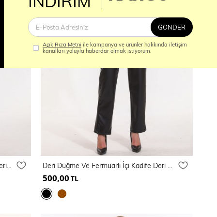
İM
İNDİRİM
GÖNDER
Açık Rıza Metni
ile kampanya ve ürünler hakkında iletişim
kanalları yoluyla haberdar olmak istiyorum.
Paçalar Önden Yırtmaçlı Beli Lastikli Deri Tayt | Tyt33544
Deri Düğme Ve Fermuarlı İçi Kadife Deri Pantolon
500,00
TL