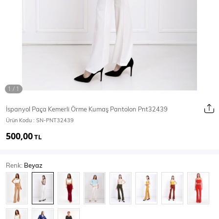
Ceket
Mont & Kaban
Yağmurluk
T-SHİRT & BLUZ
İspanyol Paça Kemerli Örme Kumaş Pantolon Pnt32439
Ürün Kodu :
SN-PNT32439
T-Shirt
Bluz
500,00
TL
BODY
Renk:
Beyaz
Body
Atlet
Crop & Büstiyer