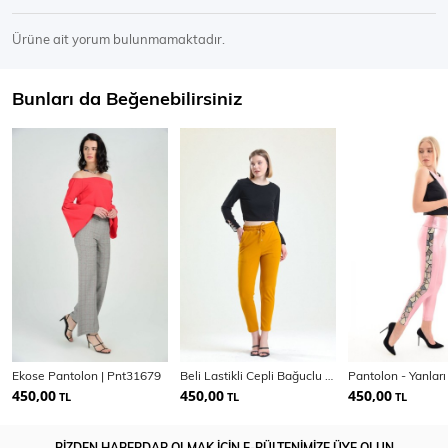
Ürüne ait yorum bulunmamaktadır.
Bunları da Beğenebilirsiniz
Ekose Pantolon | Pnt31679
Beli Lastikli Cepli Bağuclu Scuba Krep Pantolon
450,00
450,00
450,00
TL
TL
TL
BİZDEN HABERDAR OLMAK İÇİN E-BÜLTENİMİZE ÜYE OLUN