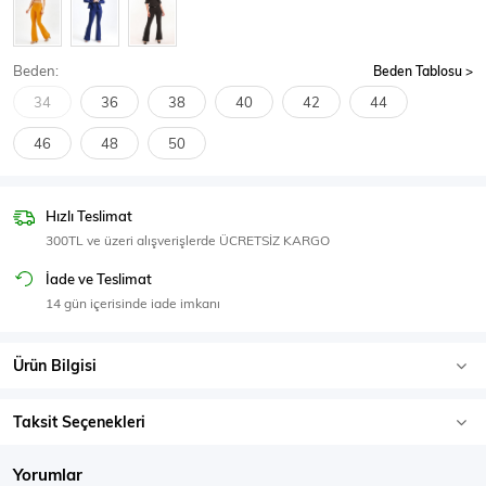
SPOR GİYİM
Beden:
Beden Tablosu
34
36
38
40
42
44
46
48
50
Eşofman Üstü
Sweatshirt
Hızlı Teslimat
300TL ve üzeri alışverişlerde ÜCRETSİZ KARGO
İade ve Teslimat
14 gün içerisinde iade imkanı
Ürün Bilgisi
Taksit Seçenekleri
Yorumlar