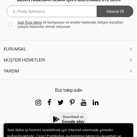
Abone Ol
Açık Rıza Metni
ile kampanya ve ürünler hakkında iletişim kanalları
yoluyla haberdar olmak istiyorum.
KURUMSAL
MÜŞTERİ HİZMETLERİ
YARDIM
Bizi takip edin
Download on
Google play
Size daha iyi hizmet verebilmek için internet sitemizde çerezler
kullanılmaktadır. Çerez Politikaları Aydınlatma Metni’ni okuyabilir ve