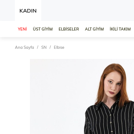
KADIN
YENİ
ÜST GİYİM
ELBİSELER
ALT GİYİM
İKİLİ TAKIM
Ana Sayfa
SN
Elbise