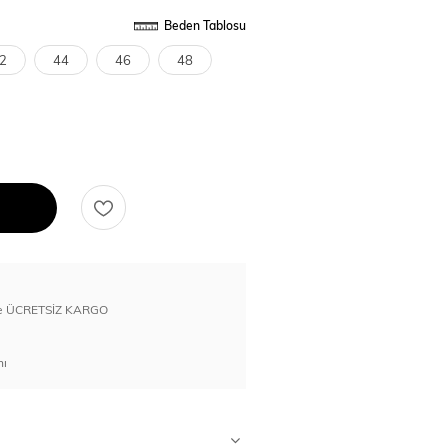
Beden Tablosu
2
44
46
48
erde ÜCRETSİZ KARGO
nı