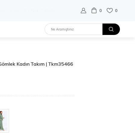
destek hattı:
0 532 452 02 68
0
0
n Gömlek Kadın Takım | Tkm35466