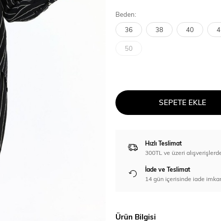
Beden:
36
38
40
4
50
SEPETE EKLE
Hızlı Teslimat
300TL ve üzeri alışverişl
İade ve Teslimat
14 gün içerisinde iade imka
Ürün Bilgisi