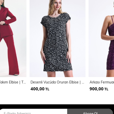
Simli 3 Lü Abiye Takım Elbise | Tk35406
Desenli Vucüda Oruran Elbise | ELB35362
400,00
900,00
TL
TL
Abone Ol