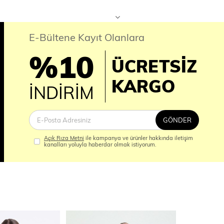
E-Bültene Kayıt Olanlara
%10
ÜCRETSİZ
İM
KARGO
İNDİRİM
GÖNDER
Açık Rıza Metni
ile kampanya ve ürünler hakkında iletişim
kanalları yoluyla haberdar olmak istiyorum.