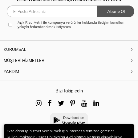
Abone Ol
Açık Rıza Metni
ile kampanya ve ürünler hakkında iletişim kanalları
yoluyla haberdar olmak istiyorum.
KURUMSAL
MÜŞTERİ HİZMETLERİ
YARDIM
Bizi takip edin
Download on
Google play
Size daha iyi hizmet verebilmek için internet sitemizde çerezler
kullanılmaktadır. Çerez Politikaları Aydınlatma Metni’ni okuyabilir ve