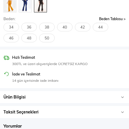
SPOR GİYİM
Beden:
Beden Tablosu
34
36
38
40
42
44
46
48
50
Eşofman Üstü
Sweatshirt
Hızlı Teslimat
300TL ve üzeri alışverişlerde ÜCRETSİZ KARGO
İade ve Teslimat
14 gün içerisinde iade imkanı
Ürün Bilgisi
Taksit Seçenekleri
Yorumlar