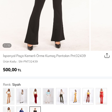
Ceket
Mont & Kaban
Yağmurluk
T-SHİRT & BLUZ
İspanyol Paça Kemerli Örme Kumaş Pantolon Pnt32439
Ürün Kodu :
SN-PNT32439
T-Shirt
Bluz
500,00
TL
BODY
Renk:
Siyah
Body
Atlet
Crop & Büstiyer