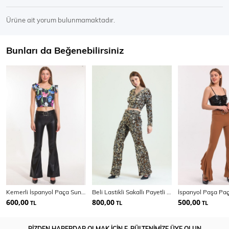
Ürüne ait yorum bulunmamaktadır.
Bunları da Beğenebilirsiniz
Kemerli İspanyol Paça Suni Deri Pantolon PNT33313
Beli Lastikli Sakallı Payetli Abiye Pantolon | Pnt34671
600,00
800,00
500,00
TL
TL
TL
BİZDEN HABERDAR OLMAK İÇİN E-BÜLTENİMİZE ÜYE OLUN