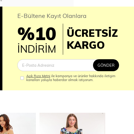
E-Bültene Kayıt Olanlara
%10
ÜCRETSİZ
İM
KARGO
İNDİRİM
GÖNDER
Açık Rıza Metni
ile kampanya ve ürünler hakkında iletişim
kanalları yoluyla haberdar olmak istiyorum.