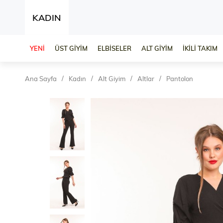
KADIN
YENİ
ÜST GİYİM
ELBİSELER
ALT GİYİM
İKİLİ TAKIM
Ana Sayfa
Kadın
Alt Giyim
Altlar
Pantolon