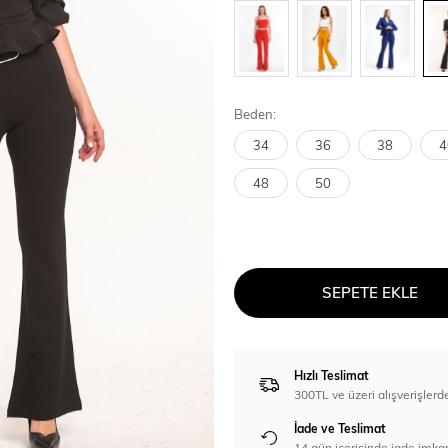
Beden:
34
36
38
4
48
50
SEPETE EKLE
Hızlı Teslimat
300TL ve üzeri alışverişl
İade ve Teslimat
14 gün içerisinde iade imka