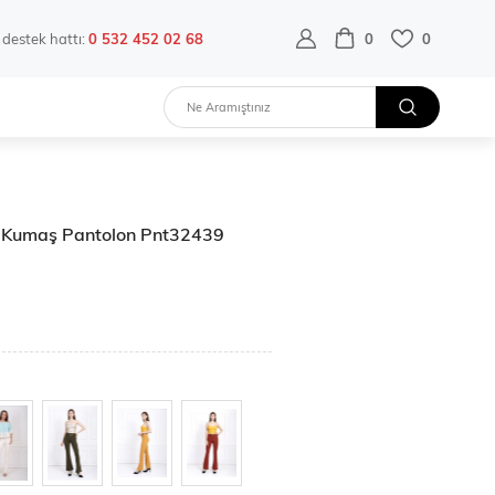
destek hattı:
0 532 452 02 68
0
0
e Kumaş Pantolon Pnt32439