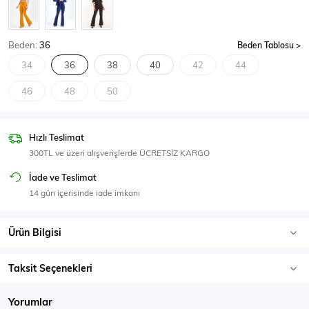
SPOR GİYİM
Beden:
36
Beden Tablosu
34
36
38
40
42
44
46
48
50
Eşofman Üstü
Sweatshirt
Hızlı Teslimat
300TL ve üzeri alışverişlerde ÜCRETSİZ KARGO
İade ve Teslimat
14 gün içerisinde iade imkanı
Ürün Bilgisi
Taksit Seçenekleri
Yorumlar