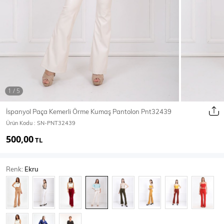
Ceket
Mont & Kaban
Yağmurluk
T-SHİRT & BLUZ
İspanyol Paça Kemerli Örme Kumaş Pantolon Pnt32439
Ürün Kodu :
SN-PNT32439
T-Shirt
Bluz
500,00
TL
BODY
Renk:
Ekru
Body
Atlet
Crop & Büstiyer