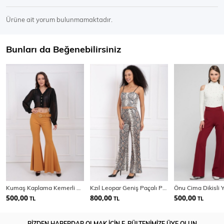
Ürüne ait yorum bulunmamaktadır.
Bunları da Beğenebilirsiniz
Kumaş Kaplama Kemerli Diz Altı Volanlı Pike Pantolon
Kzıl Leopar Geniş Paçalı Payet Pantolon | Pnt32440
500,00
800,00
500,00
TL
TL
TL
BİZDEN HABERDAR OLMAK İÇİN E-BÜLTENİMİZE ÜYE OLUN