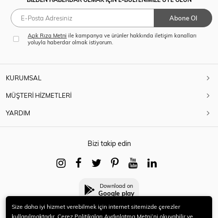
Abone Ol
Açık Rıza Metni
ile kampanya ve ürünler hakkında iletişim kanalları
yoluyla haberdar olmak istiyorum.
KURUMSAL
MÜŞTERİ HİZMETLERİ
YARDIM
Bizi takip edin
Download on
Google play
Size daha iyi hizmet verebilmek için internet sitemizde çerezler
kullanılmaktadır. Çerez Politikaları Aydınlatma Metni’ni okuyabilir ve