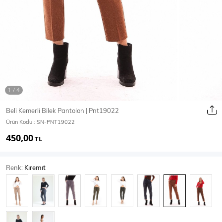
Ceket
Mont & Kaban
Yağmurluk
T-SHİRT & BLUZ
Beli Kemerli Bilek Pantolon | Pnt19022
Ürün Kodu :
SN-PNT19022
T-Shirt
Bluz
450,00
TL
BODY
Renk:
Kıremıt
Body
Atlet
Crop & Büstiyer