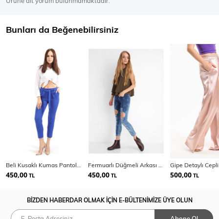
Ürüne ait yorum bulunmamaktadır.
Bunları da Beğenebilirsiniz
Beli Kusaklı Kumas Pantolon | Pnt19018
Fermuarlı Düğmeli Arkası Cepli Kot Pantolon
450,00
450,00
500,00
TL
TL
TL
BİZDEN HABERDAR OLMAK İÇİN E-BÜLTENİMİZE ÜYE OLUN
Abone Ol