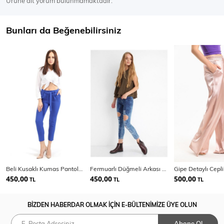
Ürüne ait yorum bulunmamaktadır.
Bunları da Beğenebilirsiniz
Beli Kusaklı Kumas Pantolon | Pnt19018
Fermuarlı Düğmeli Arkası Cepli Kot Pantolon
450,00
450,00
500,00
TL
TL
TL
BİZDEN HABERDAR OLMAK İÇİN E-BÜLTENİMİZE ÜYE OLUN
Abone Ol