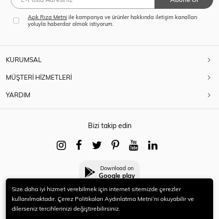
Açık Rıza Metni
ile kampanya ve ürünler hakkında iletişim kanalları
yoluyla haberdar olmak istiyorum.
KURUMSAL
MÜŞTERİ HİZMETLERİ
YARDIM
Bizi takip edin
Download on
Google play
Size daha iyi hizmet verebilmek için internet sitemizde çerezler
kullanılmaktadır. Çerez Politikaları Aydınlatma Metni’ni okuyabilir ve
dilerseniz tercihlerinizi değiştirebilirsiniz.