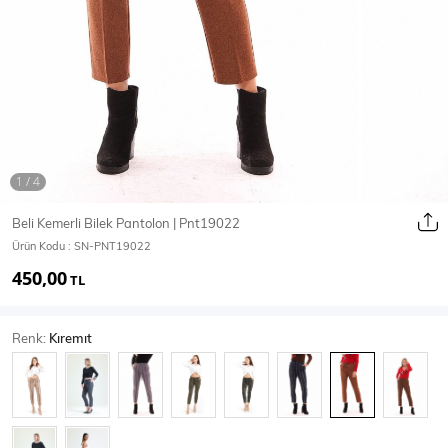
Ceket
Mont & Kaban
Yağmurluk
T-SHİRT & BLUZ
Beli Kemerli Bilek Pantolon | Pnt19022
Ürün Kodu :
SN-PNT19022
T-Shirt
Bluz
450,00
TL
BODY
Renk:
Kıremıt
Body
Atlet
Crop & Büstiyer