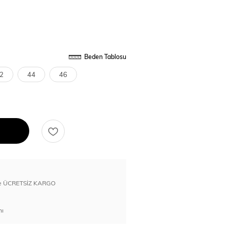
Beden Tablosu
2
44
46
erde ÜCRETSİZ KARGO
nı