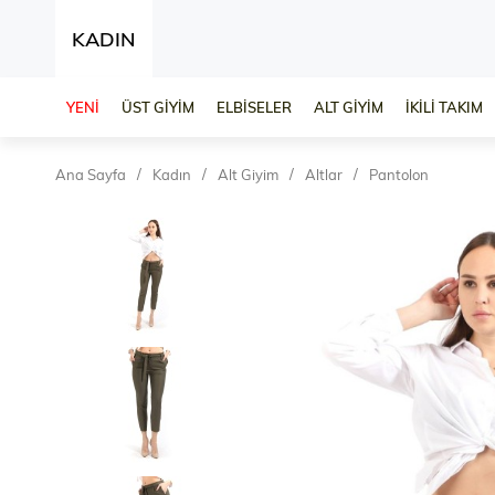
KADIN
YENİ
ÜST GİYİM
ELBİSELER
ALT GİYİM
İKİLİ TAKIM
Ana Sayfa
Kadın
Alt Giyim
Altlar
Pantolon