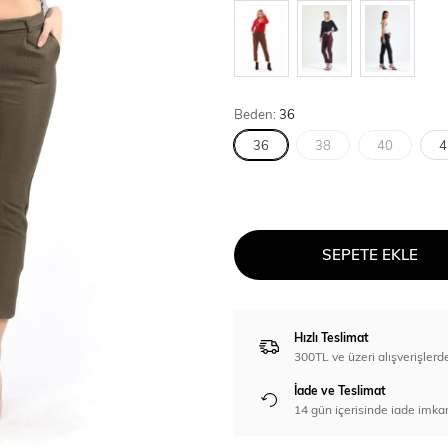
Beden:
36
36
38
40
4
SEPETE EKLE
Hızlı Teslimat
300TL ve üzeri alışverişl
İade ve Teslimat
14 gün içerisinde iade imka