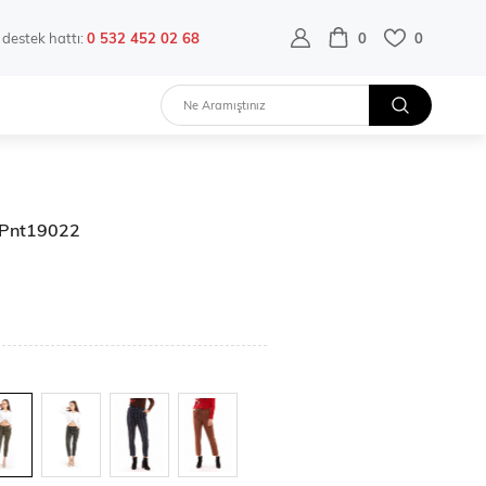
destek hattı:
0 532 452 02 68
0
0
| Pnt19022