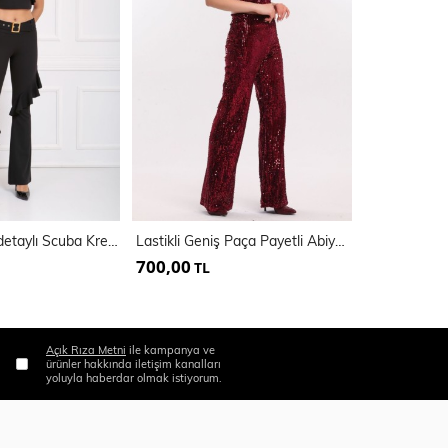
Kemerli Valon detaylı Scuba Krep Pantolon | PNT33389
Lastikli Geniş Paça Payetli Abiye Pantolon | Pnt33970
700,00
450,00
TL
TL
Açık Rıza Metni
ile kampanya ve
ürünler hakkında iletişim kanalları
yoluyla haberdar olmak istiyorum.