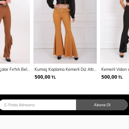
İspanyol Paşa Paçalar Fırfırlı Beli Lastikli Örme Kumaş Pantolon | Pnt32438
Kumaş Kaplama Kemerli Diz Altı Volanlı Pike Pantolon
500,00
500,00
TL
TL
Abone Ol