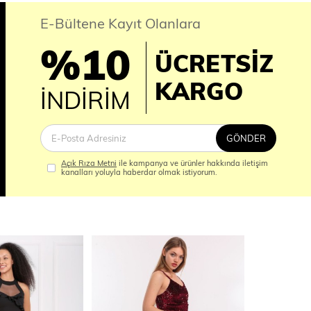
E-Bültene Kayıt Olanlara
%10
ÜCRETSİZ
İM
KARGO
İNDİRİM
GÖNDER
Açık Rıza Metni
ile kampanya ve ürünler hakkında iletişim
kanalları yoluyla haberdar olmak istiyorum.