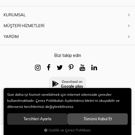
KURUMSAL
MÜŞTERİ HİZMETLERİ
YARDIM
Bizi takip edin
Download on
Google play
Size daha iyi hizmet verebilmek için internet sitemizde çerezler
kullanılmaktadır. Çerez Politikaları Aydınlatma Metni’ni okuyabilir ve
dilerseniz tercihlerinizi değiştirebilirsiniz.
© 2021 HERYENİ. Tüm hakları saklıdır.
Tercihleri Ayarla
Tümünü Kabul Et
Gizlilik ve Çerez Politikası
SEPETE EKLE