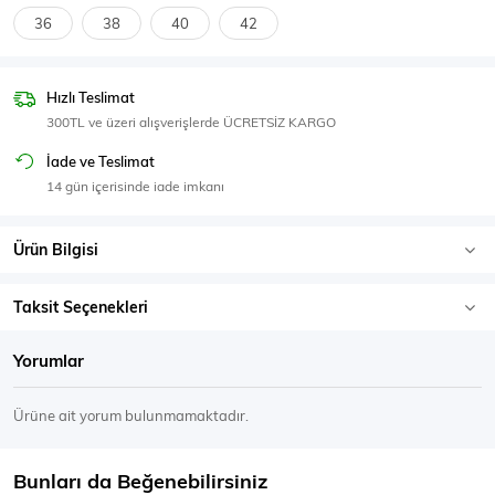
SPOR GİYİM
36
38
40
42
Hızlı Teslimat
300TL ve üzeri alışverişlerde ÜCRETSİZ KARGO
Eşofman Üstü
Sweatshirt
İade ve Teslimat
14 gün içerisinde iade imkanı
Ürün Bilgisi
Taksit Seçenekleri
Yorumlar
Ürüne ait yorum bulunmamaktadır.
Bunları da Beğenebilirsiniz