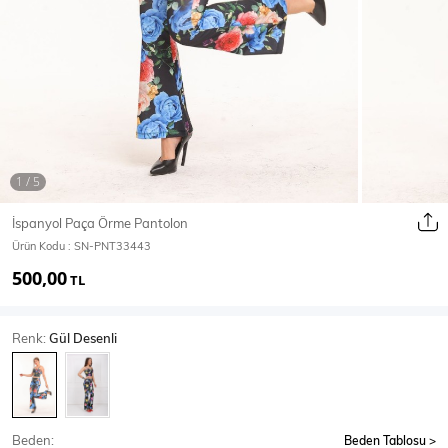
Ceket
Mont & Kaban
Yağmurluk
T-SHİRT & BLUZ
İspanyol Paça Örme Pantolon
Ürün Kodu :
SN-PNT33443
T-Shirt
Bluz
500,00
TL
BODY
Renk:
Gül Desenli
Body
Atlet
Crop & Büstiyer
Beden:
Beden Tablosu