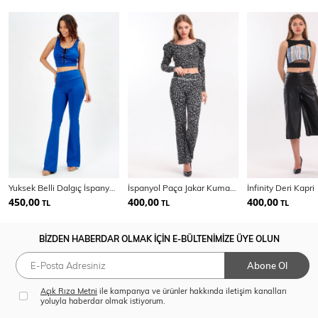
Yuksek Belli Dalgıç İspanyol Paca Pantolon
İspanyol Paça Jakar Kumaşlı Pantolon
İnfinity Deri Kapri
450,00
400,00
400,00
TL
TL
TL
BİZDEN HABERDAR OLMAK İÇİN E-BÜLTENİMİZE ÜYE OLUN
Abone Ol
Açık Rıza Metni
ile kampanya ve ürünler hakkında iletişim kanalları
yoluyla haberdar olmak istiyorum.