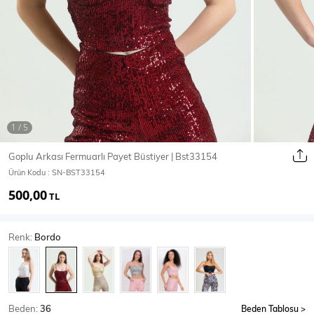
Ceket
Mont & Kaban
Yağmurluk
T-SHİRT & BLUZ
Goplu Arkası Fermuarlı Payet Büstiyer | Bst33154
Ürün Kodu :
SN-BST33154
T-Shirt
Bluz
500,00
TL
BODY
Renk:
Bordo
Body
Atlet
Crop & Büstiyer
Beden:
36
Beden Tablosu