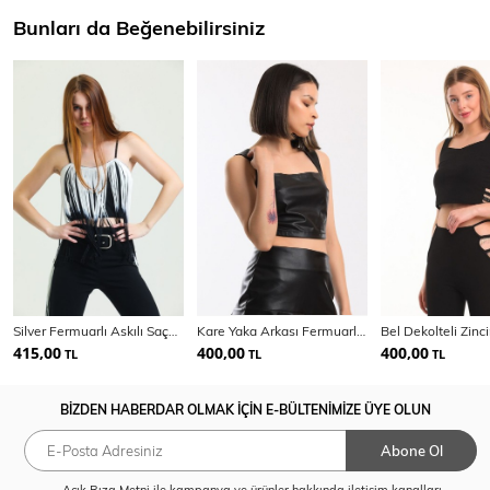
Bunları da Beğenebilirsiniz
Silver Fermuarlı Askılı Saçaklı Scuba Krep Bustiyer | Bust34618
Kare Yaka Arkası Fermuarlı Deri Bustiyer | Bus34184
415,00
400,00
400,00
TL
TL
TL
BİZDEN HABERDAR OLMAK İÇİN E-BÜLTENİMİZE ÜYE OLUN
Abone Ol
Açık Rıza Metni
ile kampanya ve ürünler hakkında iletişim kanalları