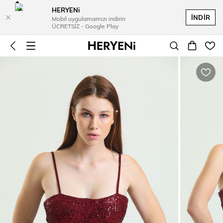
HERYENi
İKİLİ TAKIM
ELBİSELER
ÜST GİYİM
ALT GİYİM
İNDİR
Mobil uygulamamızı indirin
ÜCRETSİZ - Google Play
GÖMLEK
ELBİSE
ALTLAR
İKİLİ TAKIMLAR
Tüm Elbiseler
Gömlekler
İkili Takım
Şort
Eşofman Takımı
Midi Elbiseler
Pantolon
Tunik
Uzun Elbiseler
Tulum
Etek
HIRKA & KAZAK
Jean Pantolon
Mini Elbiseler
Tayt
Eşofman Altı
Kazak
Hırka & Süveter
MONT & KABAN