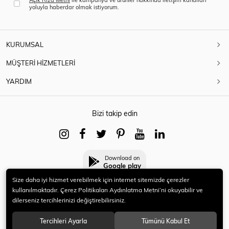
yoluyla haberdar olmak istiyorum.
KURUMSAL
MÜŞTERİ HİZMETLERİ
YARDIM
Bizi takip edin
Download on
Google play
Size daha iyi hizmet verebilmek için internet sitemizde çerezler
kullanılmaktadır. Çerez Politikaları Aydınlatma Metni’ni okuyabilir ve
dilerseniz tercihlerinizi değiştirebilirsiniz.
© 2021 HERYENİ. Tüm hakları saklıdır.
Tercihleri Ayarla
Tümünü Kabul Et