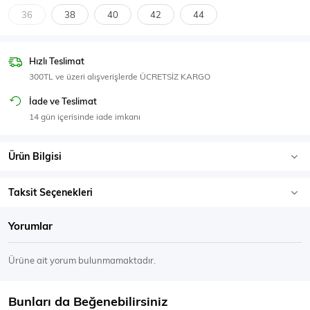
SPOR GİYİM
36
38
40
42
44
Hızlı Teslimat
300TL ve üzeri alışverişlerde ÜCRETSİZ KARGO
Eşofman Üstü
Sweatshirt
İade ve Teslimat
14 gün içerisinde iade imkanı
Ürün Bilgisi
Taksit Seçenekleri
Yorumlar
Ürüne ait yorum bulunmamaktadır.
Bunları da Beğenebilirsiniz