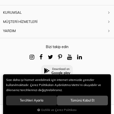
KURUMSAL
MÜŞTERİ HİZMETLERİ
YARDIM
Bizi takip edin
Download on
Google play
Size daha iyi hizmet verebilmek için internet sitemizde çerezler
kullanılmaktadır. Çerez Politikaları Aydınlatma Metni’ni okuyabilir ve
dilerseniz tercihlerinizi değiştirebilirsiniz.
© 2021 HERYENİ. Tüm hakları saklıdır.
Tercihleri Ayarla
Tümünü Kabul Et
Gizlilik ve Çerez Politikası
SEPETE EKLE