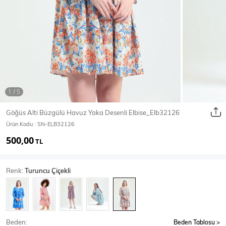
Ceket
Mont & Kaban
Yağmurluk
T-SHİRT & BLUZ
Göğüs Alti Büzgülü Havuz Yaka Desenli Elbise_Elb32126
Ürün Kodu :
SN-ELB32126
T-Shirt
Bluz
500,00
TL
BODY
Renk:
Turuncu Çiçekli
Body
Atlet
Crop & Büstiyer
Beden:
Beden Tablosu