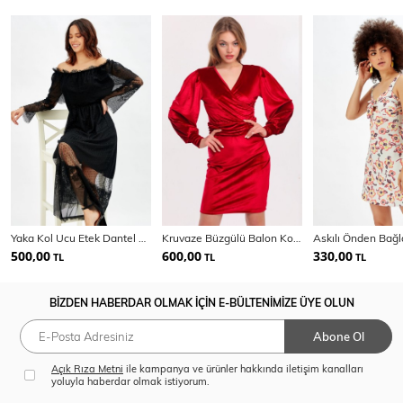
Yaka Kol Ucu Etek Dantel Abiye Elbise
Kruvaze Büzgülü Balon Kol Kadife Abiye Elbise
500,00
600,00
330,00
TL
TL
TL
BİZDEN HABERDAR OLMAK İÇİN E-BÜLTENİMİZE ÜYE OLUN
Abone Ol
Açık Rıza Metni
ile kampanya ve ürünler hakkında iletişim kanalları
yoluyla haberdar olmak istiyorum.