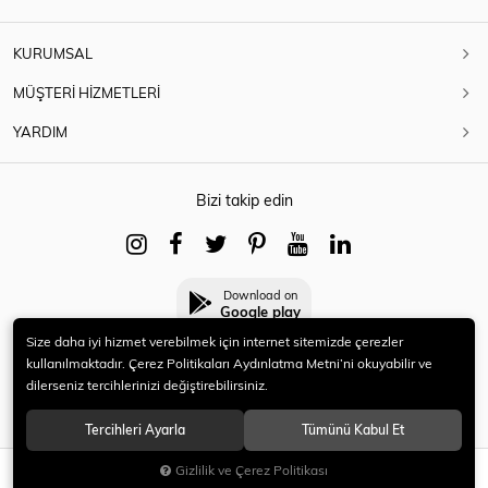
KURUMSAL
MÜŞTERİ HİZMETLERİ
YARDIM
Bizi takip edin
Download on
Google play
Size daha iyi hizmet verebilmek için internet sitemizde çerezler
kullanılmaktadır. Çerez Politikaları Aydınlatma Metni’ni okuyabilir ve
dilerseniz tercihlerinizi değiştirebilirsiniz.
© 2021 HERYENİ. Tüm hakları saklıdır.
Tercihleri Ayarla
Tümünü Kabul Et
Gizlilik ve Çerez Politikası
SEPETE EKLE