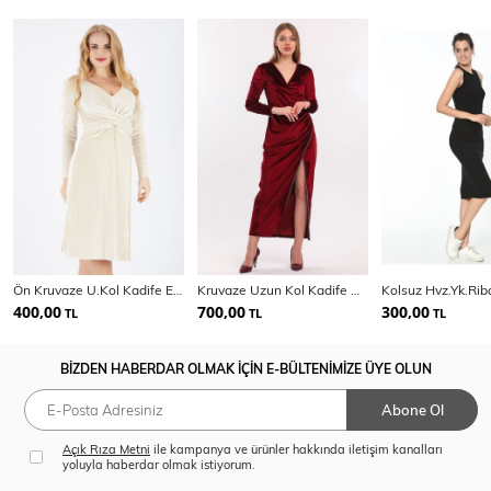
Ön Kruvaze U.Kol Kadife Elbise | Elb32410
Kruvaze Uzun Kol Kadife Uzun Abiye Elbise | Elb33852
400,00
700,00
300,00
TL
TL
TL
BİZDEN HABERDAR OLMAK İÇİN E-BÜLTENİMİZE ÜYE OLUN
Abone Ol
Açık Rıza Metni
ile kampanya ve ürünler hakkında iletişim kanalları
yoluyla haberdar olmak istiyorum.