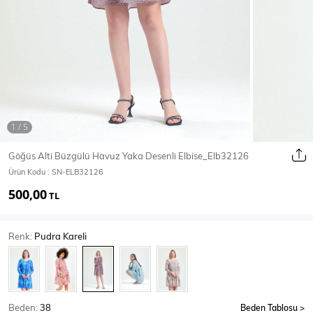
Ceket
Mont & Kaban
Yağmurluk
T-SHİRT & BLUZ
Göğüs Alti Büzgülü Havuz Yaka Desenli Elbise_Elb32126
Ürün Kodu :
SN-ELB32126
T-Shirt
Bluz
500,00
TL
BODY
Renk:
Pudra Kareli
Body
Atlet
Crop & Büstiyer
Beden:
38
Beden Tablosu