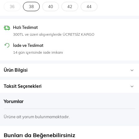
SPOR GİYİM
36
38
40
42
44
Hızlı Teslimat
300TL ve üzeri alışverişlerde ÜCRETSİZ KARGO
Eşofman Üstü
Sweatshirt
İade ve Teslimat
14 gün içerisinde iade imkanı
Ürün Bilgisi
Taksit Seçenekleri
Yorumlar
Ürüne ait yorum bulunmamaktadır.
Bunları da Beğenebilirsiniz