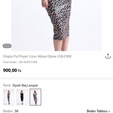
Ceket
Mont & Kaban
Yağmurluk
T-SHİRT & BLUZ
Gloplu Pul Payet Uzun Abiye Elbise | Elb3368
Ürün Kodu :
SN-ELB33368
T-Shirt
Bluz
900,00
TL
BODY
Renk:
Siyah Bej Leopar
Body
Atlet
Crop & Büstiyer
Beden:
36
Beden Tablosu