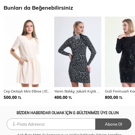
Bunları da Beğenebilirsiniz
Cep Detaylı Mini Elbise | Elb34254
Yarım Balıkçı Jakarlı Kışlık Elbise | Elb35093
500,00
400,00
800,00
TL
TL
TL
BİZDEN HABERDAR OLMAK İÇİN E-BÜLTENİMİZE ÜYE OLUN
Abone Ol
Açık Rıza Metni
ile kampanya ve ürünler hakkında iletişim kanalları