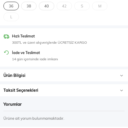
SPOR GİYİM
36
38
40
42
S
M
L
Hızlı Teslimat
Eşofman Üstü
Sweatshirt
300TL ve üzeri alışverişlerde ÜCRETSİZ KARGO
İade ve Teslimat
14 gün içerisinde iade imkanı
Ürün Bilgisi
Taksit Seçenekleri
Yorumlar
Ürüne ait yorum bulunmamaktadır.