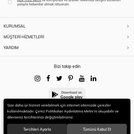
yoluyla haberdar olmak istiyorum.
KURUMSAL
MÜŞTERİ HİZMETLERİ
YARDIM
Bizi takip edin
Download on
Google play
Size daha iyi hizmet verebilmek için internet sitemizde çerezler
kullanılmaktadır. Çerez Politikaları Aydınlatma Metni’ni okuyabilir ve
dilerseniz tercihlerinizi değiştirebilirsiniz.
© 2021 HERYENİ. Tüm hakları saklıdır.
Tercihleri Ayarla
Tümünü Kabul Et